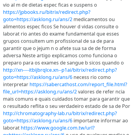
vio al m de dietas espec ficas e suspens o
https://jpbooks.ru/bitrix/redirect.php?
goto=https://asklong.ru/ans/2
medicamentos ou
alimentos espec ficos Se houver d vidas consulte o
laborat rio antes do exame fundamental que esses
grupos consultem um profissional de sa de para
garantir que o jejum n o afete sua sa de de forma
adversa Neste artigo explicamos como funciona o
preparo para os exames de sangue b sicos quando o
http://xn----itbijbrqlce.xn--p1ai/bitrix/redirect.php?
goto=https://asklong.ru/ans/6
necess rio como
interpretar
https://sabercathost.com/report_file.html?
file_url=https://asklong.ru/ans/2
valores de refer ncia
mais comuns e quais cuidados tomar para garantir que
o resultado reflita o seu verdadeiro estado de sa de Por
http://chromatography-lab.ru/bitrix/redirect.php?
goto=https://asklong.ru/ans/6
importante informar ao
laborat
https://www.google.com.tw/url?