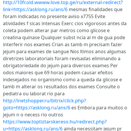
http://10fr.old.wwww.love.top.ge/ru/external-redirect?
link=https://asklong.ru/ans/6
mesmas finalidades que
foram indicadas no presente aviso x7755 Evite
atividades f sicas intensas Exerc cios vigorosos antes da
coleta podem alterar par metros como glicose e
creatina quinase Qualquer subst ncia al m de gua pode
interferir nos exames Crian as tamb m precisam fazer
jejum para exames de sangue Nos ltimos anos algumas
diretrizes laboratoriais foram revisadas eliminando a
obrigatoriedade do jejum para diversos exames Per
odos maiores que 69 horas podem causar efeitos
indesejados no organismo como a queda da glicose e
tamb m alterar os resultados dos exames Consulte o
pediatra ou laborat rio para
http://inetshopper.ru/bitrix/click.php?
goto=https://asklong.ru/ans/6
es Embora para muitos o
jejum n o necess rio outros
https://www.toptiztarskereso.hu/redirect.php?
u=https://asklong.ru/ans/6
ainda necessitam jejum pr