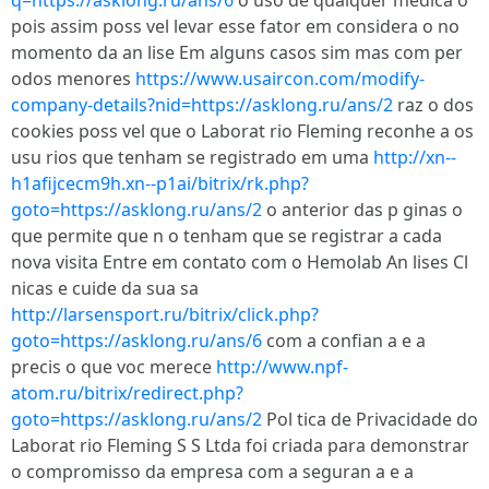
q=https://asklong.ru/ans/6
o uso de qualquer medica o
pois assim poss vel levar esse fator em considera o no
momento da an lise Em alguns casos sim mas com per
odos menores
https://www.usaircon.com/modify-
company-details?nid=https://asklong.ru/ans/2
raz o dos
cookies poss vel que o Laborat rio Fleming reconhe a os
usu rios que tenham se registrado em uma
http://xn--
h1afijcecm9h.xn--p1ai/bitrix/rk.php?
goto=https://asklong.ru/ans/2
o anterior das p ginas o
que permite que n o tenham que se registrar a cada
nova visita Entre em contato com o Hemolab An lises Cl
nicas e cuide da sua sa
http://larsensport.ru/bitrix/click.php?
goto=https://asklong.ru/ans/6
com a confian a e a
precis o que voc merece
http://www.npf-
atom.ru/bitrix/redirect.php?
goto=https://asklong.ru/ans/2
Pol tica de Privacidade do
Laborat rio Fleming S S Ltda foi criada para demonstrar
o compromisso da empresa com a seguran a e a