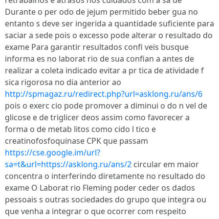
retrabalhos e atrasos nos cuidados com a sa de
Durante o per odo de jejum permitido beber gua no
entanto s deve ser ingerida a quantidade suficiente para
saciar a sede pois o excesso pode alterar o resultado do
exame Para garantir resultados confi veis busque
informa es no laborat rio de sua confian a antes de
realizar a coleta indicado evitar a pr tica de atividade f
sica rigorosa no dia anterior ao
http://spmagaz.ru/redirect.php?url=asklong.ru/ans/6
pois o exerc cio pode promover a diminui o do n vel de
glicose e de triglicer deos assim como favorecer a
forma o de metab litos como cido l tico e
creatinofosfoquinase CPK que passam
https://cse.google.im/url?
sa=t&url=https://asklong.ru/ans/2
circular em maior
concentra o interferindo diretamente no resultado do
exame O Laborat rio Fleming poder ceder os dados
pessoais s outras sociedades do grupo que integra ou
que venha a integrar o que ocorrer com respeito