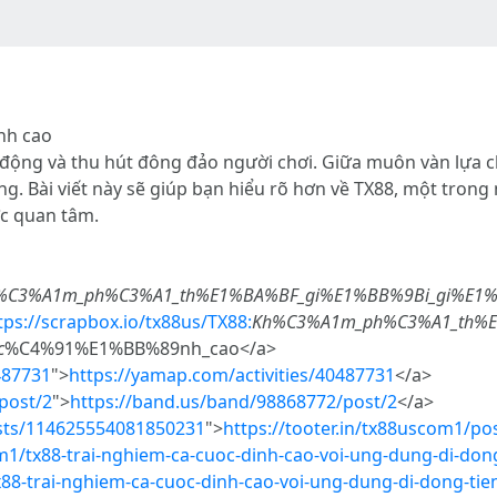
ỉnh cao
 động và thu hút đông đảo người chơi. Giữa muôn vàn lựa ch
g. Bài viết này sẽ giúp bạn hiểu rõ hơn về TX88, một trong 
ợc quan tâm.
%C3%A1m_ph%C3%A1_th%E1%BA%BF_gi%E1%BB%9Bi_gi%E1%
tps://scrapbox.io/tx88us/TX88:
Kh%C3%A1m_ph%C3%A1_th%E
c
%C4%91%E1%BB%89nh_cao</a>
487731
">
https://yamap.com/activities/40487731
</a>
post/2
">
https://band.us/band/98868772/post/2
</a>
osts/114625554081850231
">
https://tooter.in/tx88uscom1/p
m1/tx88-trai-nghiem-ca-cuoc-dinh-cao-voi-ung-dung-di-dong
88-trai-nghiem-ca-cuoc-dinh-cao-voi-ung-dung-di-dong-tien