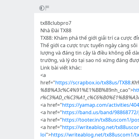
tx88clubpro7
Nhà Đài TX88
TX88: Khám phá thế giới giải trí ca cược đ
Thế giới ca cược trực tuyến ngày càng sôi
lượng và đáng tin cậy là điều không dễ dàn
trường, và lý do tại sao nó xứng đáng đư
Link bài viết khác:
<a
href="
https://scrapbox.io/tx88us/TX88:
Kh
%BB%A3c
%C4%91%E1%BB%89nh_cao">
ht
r%C3%AD_c%C3%A1_c%C6%B0%E1%BB%A3
<a href="
https://yamap.com/activities/40
<a href="
https://band.us/band/98868772/
<a href="
https://tooter.in/tx88uscom1/p
<a href="
https://writeablog.net/tx88usco
loi
">
https://writeablog.net/tx88uscom1/tx