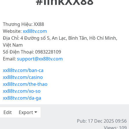
#linkXX88
Thương Hiệu: XX88
Website:
xx88tv.com
Địa Chỉ: 4 Đường số 5, An Lạc, Bình Tân, Hồ Chí Minh,
Việt Nam
Số Điện Thoại: 0983228109
Email:
support@xx88tv.com
xx88tv.com/ban-ca
xx88tv.com/casino
xx88tv.com/the-thao
xx88tv.com/xo-so
xx88tv.com/da-ga
Edit
Export
Pub: 17 Dec 2025 09:56
Views: 109