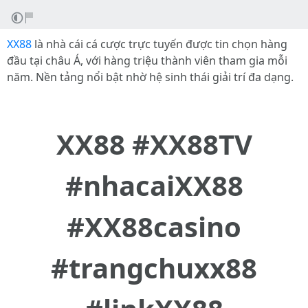
XX88
là nhà cái cá cược trực tuyến được tin chọn hàng
đầu tại châu Á, với hàng triệu thành viên tham gia mỗi
năm. Nền tảng nổi bật nhờ hệ sinh thái giải trí đa dạng.
XX88 #XX88TV
#nhacaiXX88
#XX88casino
#trangchuxx88