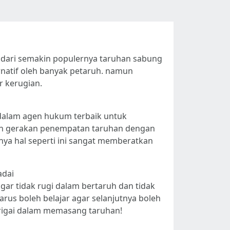
 dari semakin populernya taruhan sabung
ernatif oleh banyak petaruh. namun
r kerugian.
 dalam agen hukum terbaik untuk
an gerakan penempatan taruhan dengan
nya hal seperti ini sangat memberatkan
adai
gar tidak rugi dalam bertaruh dan tidak
rus boleh belajar agar selanjutnya boleh
urigai dalam memasang taruhan!