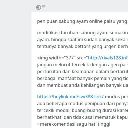
penipuan sabung ayam online palsu yang
modifikasi taruhan sabung ayam semakin
ayam. hingga saat ini sudah banyak sekal
tentunya banyak bettors yang urgen berha
<img width="377" src="
http://rivals128.
jangan melorot tercekik dengan agen pal
perturutan dan keamanan dalam bertaru
berbagai manfaat banyak pemain yang tida
dan membuat anda kehilangan banyak ua
https://heylink.me/svv388-link/
modus peni
ada beberapa modus penipuan dari penyalu
tercekik modal, buang-buang durasi karen
berhati-hati dan tidak asal mematuk ke
• merekomendasi sagu hati tinggi