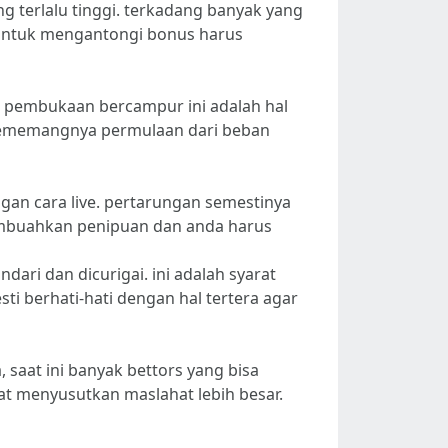
g terlalu tinggi. terkadang banyak yang
 untuk mengantongi bonus harus
k pembukaan bercampur ini adalah hal
i sememangnya permulaan dari beban
an cara live. pertarungan semestinya
 membuahkan penipuan dan anda harus
i dan dicurigai. ini adalah syarat
ti berhati-hati dengan hal tertera agar
saat ini banyak bettors yang bisa
 menyusutkan maslahat lebih besar.