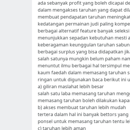
ada sebanyak profit yang boleh dicapai
dalam mengakses taruhan yang dapat dil
membuat pendapatan taruhan meningkat
kedatangan permainan judi paling kompet
berbagai alternatif feature banyak selek
menunjukkan sepadan kebutuhan mesti and
keberagaman keunggulan taruhan sabun
berbagai surplus yang bisa didapatkan jik
salah satunya mungkin belum paham namun
menuntut ilmu berbagai hal tersimpul me
kaum faedah dalam memasang taruhan sab
ringan untuk digunakan baca berikut in
a) giliran maslahat lebih besar
salah satu laba memasang taruhan menggun
memasang taruhan boleh dilakukan kapan
b) akses membuat taruhan lebih mudah
tertera dalam hal ini banyak bettors y
ponsel untuk memasang taruhan tentu l
c) taruhan lebih aman