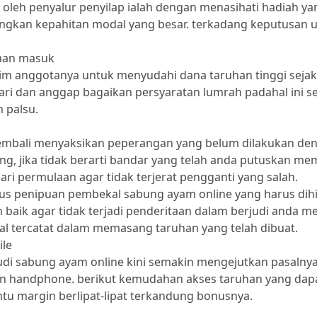
oleh penyalur penyilap ialah dengan menasihati hadiah yan
sungkan kepahitan modal yang besar. terkadang keputusan
kaan masuk
laim anggotanya untuk menyudahi dana taruhan tinggi seja
adari dan anggap bagaikan persyaratan lumrah padahal in
 palsu.
embali menyaksikan peperangan yang belum dilakukan deng
ming, jika tidak berarti bandar yang telah anda putuskan
ri permulaan agar tidak terjerat pengganti yang salah.
enipuan pembekal sabung ayam online yang harus dihindar
aik agar tidak terjadi penderitaan dalam berjudi anda mes
al tercatat dalam memasang taruhan yang telah dibuat.
ile
 sabung ayam online kini semakin mengejutkan pasalnya, 
andphone. berikut kemudahan akses taruhan yang dapat
u margin berlipat-lipat terkandung bonusnya.