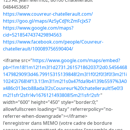
123 Av. Jean Mermoz, 86100 Châtellerault
0484453667
https://www.couvreur-chatellerault.com/
https://goo.gl/maps/Az5yCdJYcZmFcJxS7
https://www.google.com/maps?
cid=5218547437429894563
https://www.facebook.com/people/Couvreur-
chatellerault/100089756590404/
<iframe src="
https://www.google.com/maps/embed?
pb=!1m18!1m12!1m3!1d2731.261571862037!2d0.5456468
147982909!3d46.79915315139848!2m3!1f0!2f0!3f0!3m2!1i
1024!2i768!4f13.1!3m3!1m2!1s0x47fda9b4139b5597%3A0
x486c013ecb88ada3!2sCouvreur%20chatellerault!5e0!3
m2!1sfr!2sfr!4v1676121493808!5m2!1sfr!2sfr
"
width="600" height="450" style="border:0;"
allowfullscreen loading="lazy" referrerpolicy="no-
referrer-when-downgrade"></iframe>
l'enregistrer dans MEMO (votre cadre de bordure