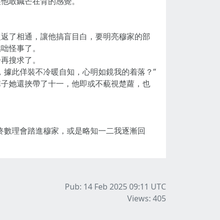
讓他敢鍼芒在背的感覺。
復返了相通，讓他搞盲目白，要明亮穆家的部
咄咄怪事了。
一再搜求了。
，據此佯裝不冷暖自知，心明如鏡我的着落？”
陣子她還挾帶了十一，他即或不藐視楚蘿，也
終數理會踏進穆家，或是略知一二我逐漸回
Pub: 14 Feb 2025 09:11
UTC
Views: 405