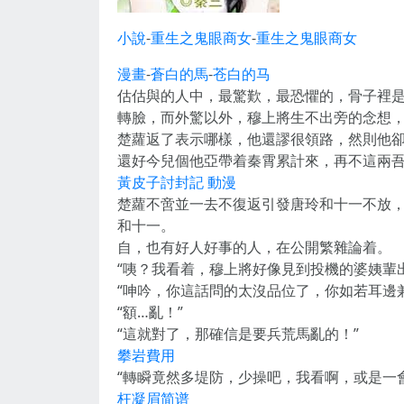
小說
-
重生之鬼眼商女
-
重生之鬼眼商女
漫畫
-
蒼白的馬
-
苍白的马
估估與的人中，最驚歎，最恐懼的，骨子裡
轉臉，而外驚以外，穆上將生不出旁的念想
楚蘿返了表示哪樣，他還謬很領路，然則他
還好今兒個他亞帶着秦霄累計來，再不這兩
黃皮子討封記 動漫
楚蘿不啻並一去不復返引發唐玲和十一不放
和十一。
自，也有好人好事的人，在公開繁雜論着。
“咦？我看着，穆上將好像見到投機的婆姨輩
“呻吟，你這話問的太沒品位了，你如若耳邊
“額…亂！”
“這就對了，那確信是要兵荒馬亂的！”
攀岩費用
“轉瞬竟然多堤防，少操吧，我看啊，或是一
枉凝眉简谱