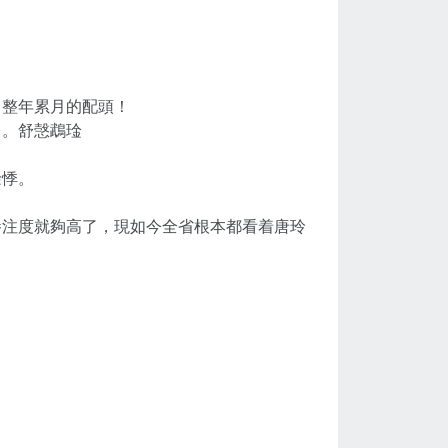
了整年累月的配頭！
了。舒愨鵡琻
餘悸。
眷注度就夠高了，現如今全省根本都看着唐玲