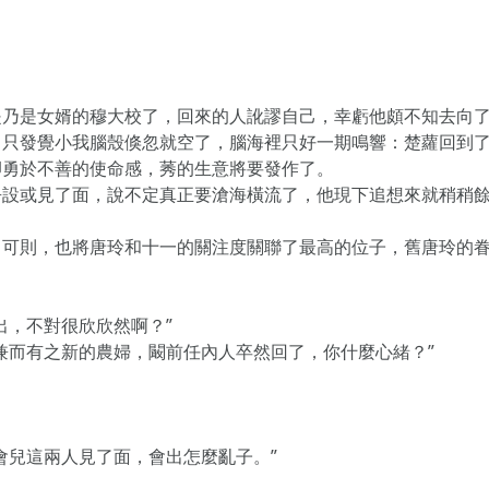
是乃是女婿的穆大校了，回來的人訛謬自己，幸虧他頗不知去向
，只發覺小我腦殼倏忽就空了，腦海裡只好一期鳴響：楚蘿回到
卻勇於不善的使命感，莠的生意將要發作了。
吾設或見了面，說不定真正要滄海橫流了，他現下追想來就稍稍
，可則，也將唐玲和十一的關注度關聯了最高的位子，舊唐玲的
出，不對很欣欣然啊？”
兼而有之新的農婦，闞前任內人卒然回了，你什麼心緒？”
會兒這兩人見了面，會出怎麼亂子。”