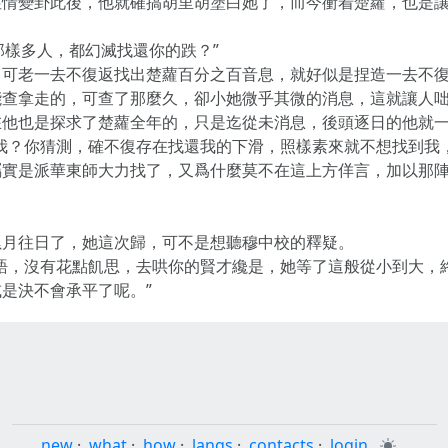
性情變卦此後，他就確搞胡里胡塗白她了，而今衝着楚蘿，也是
那樣多人，都幻滅找還你的跌？”
，可老一去不復返找出楚蘿百分之百音息，就好似是捏造一去不
能查拿走的，可查了那麼久，卻小她微乎其微的消息，這就讓人
在他也是探求了楚蘿全年的，只是迄從未消息，後頭逐日的他就
我？你猜測，確不復存在找還我的下滑，照樣素來就不想找到我
屬實是派華東師大力找了，又爲什麼莫不在這上方佯言，加以那
累月往日了，她這次歸，可不是想聽穆中校的釋疑。
語，沒有花點飢思，去哄你的賢才纔是，她等了這般從小到大，
是決不會承平了呢。”
new
·
what
·
how
·
langs
·
contacts
·
login