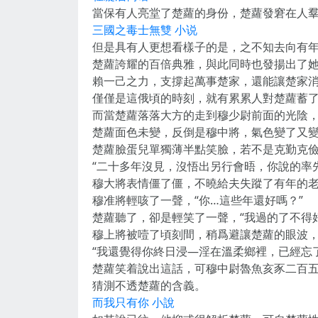
當保有人亮堂了楚蘿的身份，楚蘿發窘在人
三國之毒士無雙 小说
但是具有人更想看樣子的是，之不知去向有
楚蘿誇耀的百倍典雅，與此同時也發揚出了
賴一己之力，支撐起萬事楚家，還能讓楚家
僅僅是這俄頃的時刻，就有累累人對楚蘿蓄
而當楚蘿落落大方的走到穆少尉前面的光陰
楚蘿面色未變，反倒是穆中將，氣色變了又變
楚蘿臉蛋兒單獨薄半點笑臉，若不是克勤克
“二十多年沒見，沒悟出另行會晤，你說的率
穆大將表情僵了僵，不曉給夫失蹤了有年的
穆准將輕咳了一聲，“你…這些年還好嗎？”
楚蘿聽了，卻是輕笑了一聲，“我過的了不得
穆上將被噎了頃刻間，稍爲避讓楚蘿的眼波
“我還覺得你終日浸—淫在溫柔鄉裡，已經忘
楚蘿笑着說出這話，可穆中尉魯魚亥豕二百
猜測不透楚蘿的含義。
而我只有你 小說