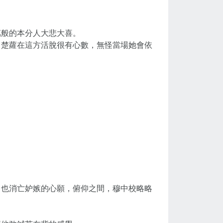
萬般的本分人大悲大喜。
，楚蘿在這方活脫很有心數，無怪當場她會依
，也消亡妒嫉的心願，俯仰之間，穆中校略略