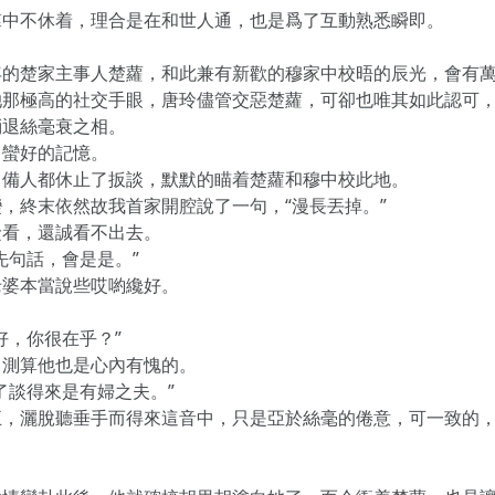
羣中不休着，理合是在和世人通，也是爲了互動熟悉瞬即。
年的楚家主事人楚蘿，和此兼有新歡的穆家中校晤的辰光，會有
她那極高的社交手眼，唐玲儘管交惡楚蘿，可卻也唯其如此認可
消退絲毫衰之相。
了蠻好的記憶。
，備人都休止了扳談，默默的瞄着楚蘿和穆中校此地。
，終末依然故我首家開腔說了一句，“漫長丟掉。”
儉看，還誠看不出去。
先句話，會是是。”
老婆本當說些哎喲纔好。
好，你很在乎？”
，測算他也是心內有愧的。
了談得來是有婦之夫。”
五，灑脫聽垂手而得來這音中，只是亞於絲毫的倦意，可一致的