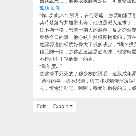
如其說已往，他抑或很解析楚蘿，可自楚蘿
狐劫 動漫
“你…如此常年累月，在何等處，怎麼咱派了
其時楚蘿背井離鄉出奔，他也是派人追求了
位不拘一格，想查一期人的減色，反之亦然
看待今日的事，他心絃居然極度抱歉的，實
楚蘿脣邊的梯度好像大了或多或少，“哦？找
穆元帥一愣，楚蘿說這話是底意味，他當時
不行能不正視他獨一的男。
“當年度…”
楚蘿擡手死死的了穆少校的講明，這般成年
“通往的事，我不想聽，與其和我驕奢淫逸話
去，恆會浮動吧，呵呵，穆元帥過後的辰，或
Edit
Export