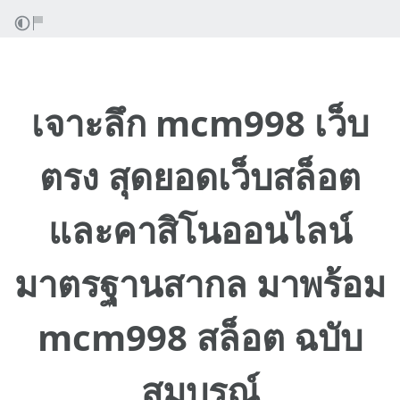
เจาะลึก mcm998 เว็บ
ตรง สุดยอดเว็บสล็อต
และคาสิโนออนไลน์
มาตรฐานสากล มาพร้อม
mcm998 สล็อต ฉบับ
สมบูรณ์