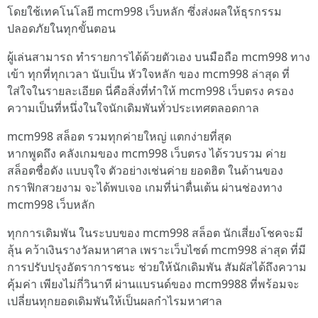
โดยใช้เทคโนโลยี mcm998 เว็บหลัก ซึ่งส่งผลให้ธุรกรรม
ปลอดภัยในทุกขั้นตอน
ผู้เล่นสามารถ ทำรายการได้ด้วยตัวเอง บนมือถือ mcm998 ทาง
เข้า ทุกที่ทุกเวลา นับเป็น หัวใจหลัก ของ mcm998 ล่าสุด ที่
ใส่ใจในรายละเอียด นี่คือสิ่งที่ทำให้ mcm998 เว็บตรง ครอง
ความเป็นที่หนึ่งในใจนักเดิมพันทั่วประเทศตลอดกาล
mcm998 สล็อต รวมทุกค่ายใหญ่ แตกง่ายที่สุด
หากพูดถึง คลังเกมของ mcm998 เว็บตรง ได้รวบรวม ค่าย
สล็อตชื่อดัง แบบจุใจ ตัวอย่างเช่นค่าย ยอดฮิต ในด้านของ
กราฟิกสวยงาม จะได้พบเจอ เกมที่น่าตื่นเต้น ผ่านช่องทาง
mcm998 เว็บหลัก
ทุกการเดิมพัน ในระบบของ mcm998 สล็อต นักเสี่ยงโชคจะมี
ลุ้น คว้าเงินรางวัลมหาศาล เพราะเว็บไซต์ mcm998 ล่าสุด ที่มี
การปรับปรุงอัตราการชนะ ช่วยให้นักเดิมพัน สัมผัสได้ถึงความ
คุ้มค่า เพียงไม่กี่วินาที ผ่านแบรนด์ของ mcm9988 ที่พร้อมจะ
เปลี่ยนทุกยอดเดิมพันให้เป็นผลกำไรมหาศาล