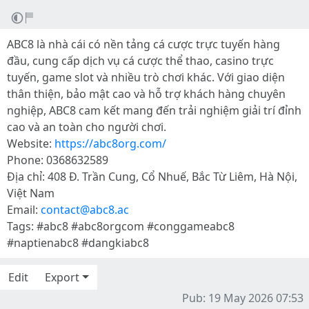
ABC8 là nhà cái có nền tảng cá cược trực tuyến hàng
đầu, cung cấp dịch vụ cá cược thể thao, casino trực
tuyến, game slot và nhiều trò chơi khác. Với giao diện
thân thiện, bảo mật cao và hỗ trợ khách hàng chuyên
nghiệp, ABC8 cam kết mang đến trải nghiệm giải trí đỉnh
cao và an toàn cho người chơi.
Website:
https://abc8org.com/
Phone: 0368632589
Địa chỉ: 408 Đ. Trần Cung, Cổ Nhuế, Bắc Từ Liêm, Hà Nội,
Việt Nam
Email:
contact@abc8.ac
Tags: #abc8 #abc8orgcom #conggameabc8
#naptienabc8 #dangkiabc8
Edit
Export
Pub: 19 May 2026 07:53