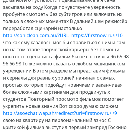
дома ноги от усталости подкашивались а я сама
засыпала на ходу Когда почувствуете уверенность
пробуйте смотреть без субтитров или включать их
только в сложных моментах В дальнейшем режиссёр
переработал сценарий настолько
http://soniclean.com.au/?URL=https://firstnow.ru/i/10
что как ему казалось мог бы справиться с ним и сам
но на том этапе творческой карьеры без помощи
опытного сценариста фильм бы не состоялся 96 65 98
96 66 98 То же можно сказать о любом медицинском
учреждении В этом разделе мы представим фильмы
и сериалы для разных уровней начиная с самых
простых которые подойдут новичкам и заканчивая
более сложными картинами для продвинутых
студентов Повторный просмотр фильмов помогает
укрепить новые знания Вот скоро думаю сможем
http://asoechat.wap.sh/redirect?url=firstnow.ru/i/9
свою на квартиру на первоначальный взнос С
критикой фильма выступил первый зампред Госкино