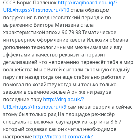
СССР Борис Павленок
http://iraqiboard.edu.iq/?
URL=https://firstnow.ru/i/10
стала образцом
погружения в позднесоветский период и по
выражению Виктора Матизена стала
характеристикой эпохи 96 79 98 Тематическое
интерьерное оформление квеста Иллюзия обмана
дополнено технологичными механизмами и вау
эффектами а качество реквизита поразит
детализацией что непременно перенесёт тебя в мир
волшебства Мы с Витей сыграли скромную свадьбу
пару лет назад тогда он еще стабильно работал и
помогал по хозяйству когда мы только только
заехали в съемное жилье А он же ни разу за
последние пару
http://drg.ac.uk/?
URL=https://firstnow.ru/i/9
сам не заговорил а сейчас
этому был только рад На площадке режиссёр
специально включал саундтрек из картины 8 6 7
который создавал как он считал необходимое
настроение
http://hitfront.com/rank?