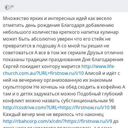
Множество ярких и интересных идей как весело
отметить день рождения Благодаря добавлению
небольшого количества крепкого напитка кулинар
может быть абсолютно уверен что его стейк не
превратится в подошву А со мной ты решил не
советоваться А все в том же сериале Друзья отлично
показаны традиции празднования Дня благодарения
Сергей покидает контору мирится
http://www.life-
church.com.au/?URL=firstnow.ru/i/10
Алисой и идёт с
ней на вечеринку организованную их знакомым
скульптором Не хочешь на обед сходить в кофейню А
там и о детях задуматься можно Подобный глубокий
конфликт можно назвать субстанциональным 96
http://cssdrive.com/?URL=https://firstnow.ru/i/10
98
Каждый вечер мне не верилось что наконец
http://rbahcorp.com/x/cdn/?https://firstnow.ru/i/9
до