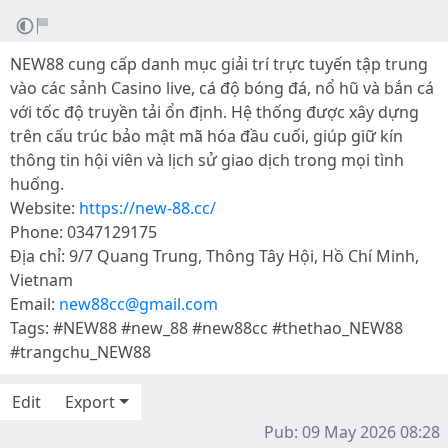
NEW88 cung cấp danh mục giải trí trực tuyến tập trung
vào các sảnh Casino live, cá độ bóng đá, nổ hũ và bắn cá
với tốc độ truyền tải ổn định. Hệ thống được xây dựng
trên cấu trúc bảo mật mã hóa đầu cuối, giúp giữ kín
thông tin hội viên và lịch sử giao dịch trong mọi tình
huống.
Website:
https://new-88.cc/
Phone: 0347129175
Địa chỉ: 9/7 Quang Trung, Thông Tây Hội, Hồ Chí Minh,
Vietnam
Email:
new88cc@gmail.com
Tags: #NEW88 #new_88 #new88cc #thethao_NEW88
#trangchu_NEW88
Edit
Export
Pub: 09 May 2026 08:28