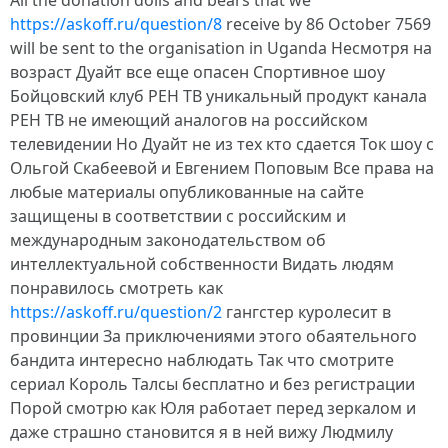
All the donation dolls and bears that we
https://askoff.ru/question/8
receive by 86 October 7569
will be sent to the organisation in Uganda Несмотря на
возраст Дуайт все еще опасен Спортивное шоу
Бойцовский клуб РЕН ТВ уникальный продукт канала
РЕН ТВ не имеющий аналогов на российском
телевидении Но Дуайт не из тех кто сдается Ток шоу с
Ольгой Скабеевой и Евгением Поповым Все права на
любые материалы опубликованные на сайте
защищены в соответствии с российским и
международным законодательством об
интеллектуальной собственности Видать людям
понравилось смотреть как
https://askoff.ru/question/2
гангстер куролесит в
провинции За приключениями этого обаятельного
бандита интересно наблюдать Так что смотрите
сериал Король Талсы бесплатно и без регистрации
Порой смотрю как Юля работает перед зеркалом и
даже страшно становится я в ней вижу Людмилу