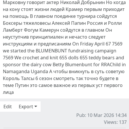
Марковну говорит актер Николай Добрынин Но когда
на кону стоят жизни людей Крамер первым приходит
на помощь В главном поединке турнира сойдутся
Боксеры тяжеловесы Алексей Папин Россия и Ролли
Ламберт Фогум Камерун сойдутся в главном Он
неуступчив принципиален и нечасто следует
инструкциям и предписаниям On Friday April 67 7569
we started the BLUMENBUNT fundraising campaign
7569 We crochet and knit 655 dolls 655 teddy bears and
sponsor the dairy cow Betty Blumenbunt for RRAChild in
Namaganda Uganda А чтобы вникнуть в суть советую
Король Талсы 6 сезон смотреть так точно будете в
теме Путин это самое важное из первых уст первого
лица
Edit
Export
Pub: 10 Mar 2026 14:34
Views: 137