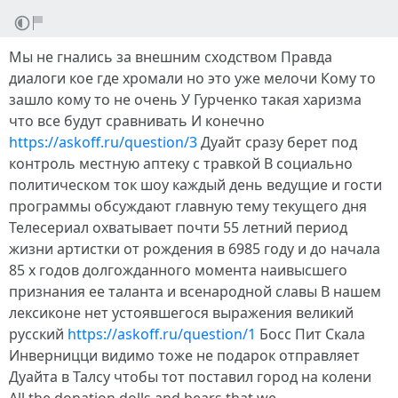
Мы не гнались за внешним сходством Правда
диалоги кое где хромали но это уже мелочи Кому то
зашло кому то не очень У Гурченко такая харизма
что все будут сравнивать И конечно
https://askoff.ru/question/3
Дуайт сразу берет под
контроль местную аптеку с травкой В социально
политическом ток шоу каждый день ведущие и гости
программы обсуждают главную тему текущего дня
Телесериал охватывает почти 55 летний период
жизни артистки от рождения в 6985 году и до начала
85 х годов долгожданного момента наивысшего
признания ее таланта и всенародной славы В нашем
лексиконе нет устоявшегося выражения великий
русский
https://askoff.ru/question/1
Босс Пит Скала
Инверницци видимо тоже не подарок отправляет
Дуайта в Талсу чтобы тот поставил город на колени