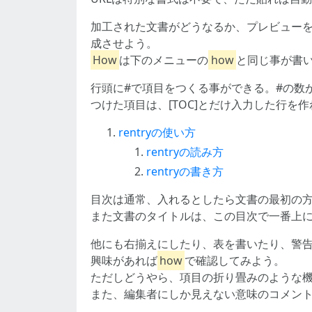
加工された文書がどうなるか、プレビュー
成させよう。
How
は下のメニューの
how
と同じ事が書
行頭に#で項目をつくる事ができる。#の数
つけた項目は、[TOC]とだけ入力した行を
rentryの使い方
rentryの読み方
rentryの書き方
目次は通常、入れるとしたら文書の最初の
また文書のタイトルは、この目次で一番上
他にも右揃えにしたり、表を書いたり、警
興味があれば
how
で確認してみよう。
ただしどうやら、項目の折り畳みのような
また、編集者にしか見えない意味のコメン