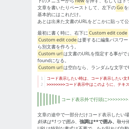
下のメニューから
new
を押す、もしくはト
文章を書いたりペーストして、左下の
Go
を
基本的にはこれだけ。
あとは出来た文書のURLをどこかに貼って
最初に書く時に、右下に
Custom edit code
Custom edit code
は要するに編集パスワード
ら別文書を作ろう。
Custom url
は文書のURLを指定する事がで
foundになる。
Custom url
は空白なら、ランダムな文字で
1
2
コード表示外で行頭に>>>>>>
文章の途中で一部分だけコード表示したい
斜体は*1つで囲み
、
強調は**で囲み、
取り消
URLは特別な書式は不要で、ただ貼れば自