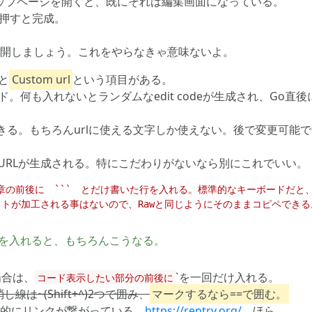
ップページを開くと、既にそれは編集画面になっている。
押すと完成。
公開しましょう。これをやらなきゃ意味ないよ。
と
Custom url
という項目がある。
。何も入れないとランダムなedit codeが生成され、Go
きる。もちろんurlに使える文字しか使えない。後で変更可能で、
URLが生成される。特にこだわりがないなら別にこれでいい。
>>を入れると、もちろんこうなる。
場合は、
`を一回だけ入れる。
コード表示したい部分の前後に
し線は~(Shift+^)2つで囲み、
マークするなら==で囲む。
動的にリンクが繋がっている。
https://rentry.org/
ほら。