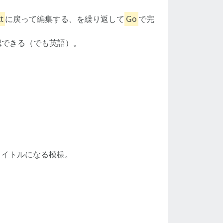
t
に戻って編集する、を繰り返して
Go
で完
認できる（でも英語）。
タイトルになる模様。