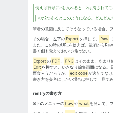
例えば行頭に>を入れると、>は消されて
>が2つあるとこのようになる。どんどん
筆者の意図に反してそうなっている場合、
その場合、左下の
Export
を押して、
Raw
また、この時のURLを使えば、最初からRa
書く側も覚えておいて損はない。
Export
の
PDF
、
PNG
はそのまま。あまり
Edit
を押すと、いきなり編集画面になる。見
面食らうだろうが、
edit code
が適切でなけ
書き方を参考にしたい場合は押して、見て
rentryの書き方
※下のメニューの
how
や
what
を開いて、