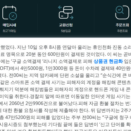
당했었다. 지난 10일 오후 8시쯤 연달아 울리는 휴인천화 진동 
용료 명목으로 20분 동안 600만원이 결제된 것이었다. 이 씨는
에는 ‘구글 소액결제 ‘리니지 소액결제로 피해
상품권 현금화
입은
SOFT)에서 4만5000원, 1만3000원 등 돈이 수차례 결제돼 4
다. 전00씨는 지역 맘카페에 단편 소설을 올리고 “순식간에 큰 
똑같은 스마트폰 소액 결제 사기는 피해자의 계정을 해킹해 콘텐
이뤄지기 덕분에 해킹범들은 피해자의 계정으로 핸드폰 게임 내 콘
익을 취한다.경찰의 말에 따르면 이동일한 인터넷 게임 사기는 201
5건에서 2060년 2만9906건으로 불어났다.피해 자금 환불 절차는
 대한 환불 요청서를 작성해 제출해야 한다. 뒤 답변까지는 2주
총 47만5200원의 피해를 입었다는 주부 전00씨는 “구글에 청
임시응시증도 첨부했는데 기다림 끝에 들은 답변이 ‘신고 단어를 확