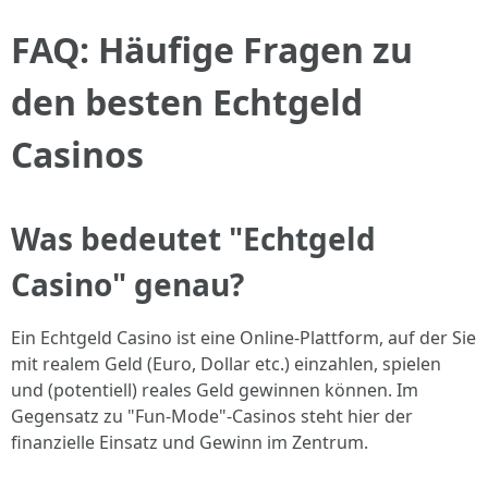
FAQ: Häufige Fragen zu
den besten Echtgeld
Casinos
Was bedeutet "Echtgeld
Casino" genau?
Ein Echtgeld Casino ist eine Online-Plattform, auf der Sie
mit realem Geld (Euro, Dollar etc.) einzahlen, spielen
und (potentiell) reales Geld gewinnen können. Im
Gegensatz zu "Fun-Mode"-Casinos steht hier der
finanzielle Einsatz und Gewinn im Zentrum.