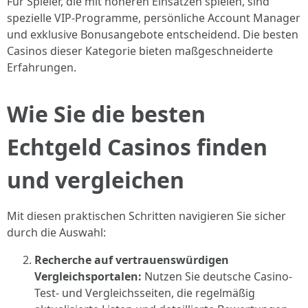
Für Spieler, die mit höheren Einsätzen spielen, sind
spezielle VIP-Programme, persönliche Account Manager
und exklusive Bonusangebote entscheidend. Die besten
Casinos dieser Kategorie bieten maßgeschneiderte
Erfahrungen.
Wie Sie die besten
Echtgeld Casinos finden
und vergleichen
Mit diesen praktischen Schritten navigieren Sie sicher
durch die Auswahl:
Recherche auf vertrauenswürdigen
Vergleichsportalen:
Nutzen Sie deutsche Casino-
Test- und Vergleichsseiten, die regelmäßig