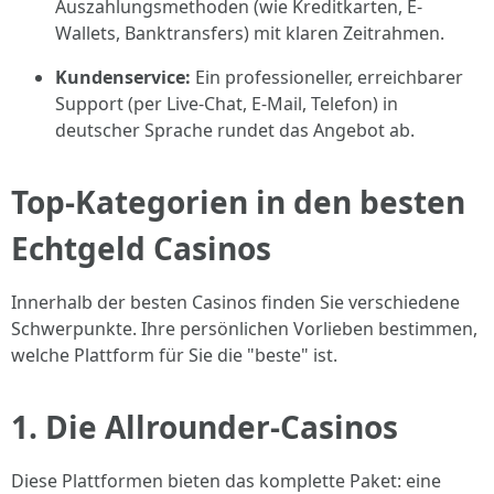
Auszahlungsmethoden (wie Kreditkarten, E-
Wallets, Banktransfers) mit klaren Zeitrahmen.
Kundenservice:
Ein professioneller, erreichbarer
Support (per Live-Chat, E-Mail, Telefon) in
deutscher Sprache rundet das Angebot ab.
Top-Kategorien in den besten
Echtgeld Casinos
Innerhalb der besten Casinos finden Sie verschiedene
Schwerpunkte. Ihre persönlichen Vorlieben bestimmen,
welche Plattform für Sie die "beste" ist.
1. Die Allrounder-Casinos
Diese Plattformen bieten das komplette Paket: eine