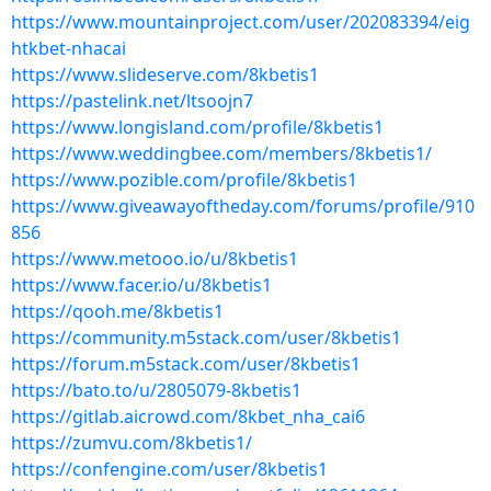
https://www.mountainproject.com/user/202083394/eig
htkbet-nhacai
https://www.slideserve.com/8kbetis1
https://pastelink.net/ltsoojn7
https://www.longisland.com/profile/8kbetis1
https://www.weddingbee.com/members/8kbetis1/
https://www.pozible.com/profile/8kbetis1
https://www.giveawayoftheday.com/forums/profile/910
856
https://www.metooo.io/u/8kbetis1
https://www.facer.io/u/8kbetis1
https://qooh.me/8kbetis1
https://community.m5stack.com/user/8kbetis1
https://forum.m5stack.com/user/8kbetis1
https://bato.to/u/2805079-8kbetis1
https://gitlab.aicrowd.com/8kbet_nha_cai6
https://zumvu.com/8kbetis1/
https://confengine.com/user/8kbetis1