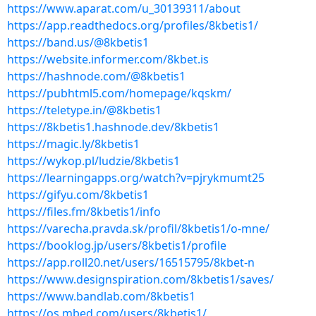
https://www.aparat.com/u_30139311/about
https://app.readthedocs.org/profiles/8kbetis1/
https://band.us/@8kbetis1
https://website.informer.com/8kbet.is
https://hashnode.com/@8kbetis1
https://pubhtml5.com/homepage/kqskm/
https://teletype.in/@8kbetis1
https://8kbetis1.hashnode.dev/8kbetis1
https://magic.ly/8kbetis1
https://wykop.pl/ludzie/8kbetis1
https://learningapps.org/watch?v=pjrykmumt25
https://gifyu.com/8kbetis1
https://files.fm/8kbetis1/info
https://varecha.pravda.sk/profil/8kbetis1/o-mne/
https://booklog.jp/users/8kbetis1/profile
https://app.roll20.net/users/16515795/8kbet-n
https://www.designspiration.com/8kbetis1/saves/
https://www.bandlab.com/8kbetis1
https://os.mbed.com/users/8kbetis1/