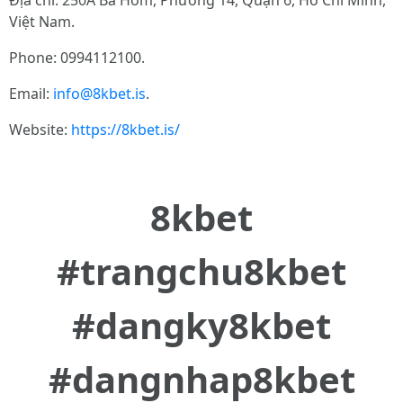
Địa chỉ: 250A Bà Hom, Phường 14, Quận 6, Hồ Chí Minh,
Việt Nam.
Phone: 0994112100.
Email:
info@8kbet.is
.
Website:
https://8kbet.is/
8kbet
#trangchu8kbet
#dangky8kbet
#dangnhap8kbet