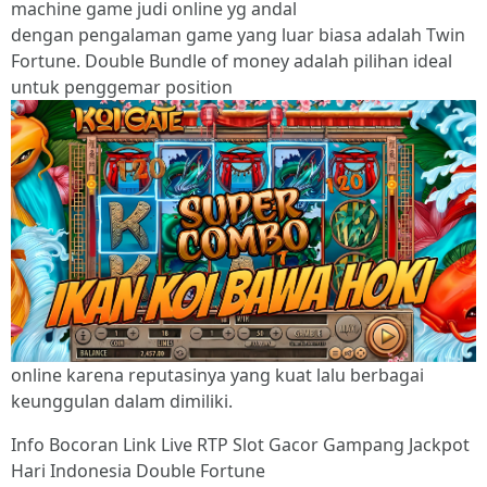
machine game judi online yg andal
dengan pengalaman game yang luar biasa adalah Twin
Fortune. Double Bundle of money adalah pilihan ideal
untuk penggemar position
online karena reputasinya yang kuat lalu berbagai
keunggulan dalam dimiliki.
Info Bocoran Link Live RTP Slot Gacor Gampang Jackpot
Hari Indonesia Double Fortune