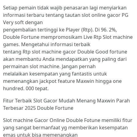
Setiap pemain tidak wajib penasaran lagi menyiarkan
informasi terbaru tentang tautan slot online gacor PG
Very soft dengan
pengembalian tertinggi ke Player (Rtp). Di 96. 2%,
Double Fortune mempromosikam Live Rtp Slot machine
games. Mengetahui informasi terbaik
tentang Rtp slot machine gacor Double Good fortune
akan membantu Anda mendapatkan yang paling dari
permainan slot machine. Jangan pernah
melalaikan kesempatan yang fantastis untuk
memenangkan jackpot feature Maxwin hingga one
hundred. 000 tepat.
Fitur Terbaik Slot Gacor Mudah Menang Maxwin Parah
Terbesar 2025 Double Fortune
Slot machine Gacor Online Double Fotune memiliki fitur
yang sangat bermanfaat yg memberikan kesempatan
emas untuk bisa memenangkan