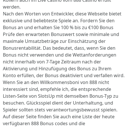
Rollern auch im Live Casino vom 888 Casino erfüllt
werden.
Nach den Worten von Entwickler, diese Webseite bietet
exklusive und beliebteste Spiele an. Fordern Sie den
Bonus an und erhalten Sie 100 % bis zu €100 Bonus
Prüfe den erwarteten Bonuswert sowie minimale und
maximale Umsatzbeträge zur Einschätzung der
Bonusrentabilität. Das bedeutet, dass, wenn Sie den
Bonus nicht verwenden und die Wettanforderungen
nicht innerhalb von ⁦⁦7⁩⁩-Tage Zeitraum nach der
Aktivierung und Hinzufügung des Bonus zu Ihrem
Konto erfüllen, der Bonus deaktiviert und verfallen wird.
Wenn Sie an den Willkommensboni von ⁦888⁩ nicht
interessiert sind, empfehle ich, die entsprechende
Listen-Seite von SlotsUp mit demselben Bonus-Typ zu
besuchen. Glücksspiel dient der Unterhaltung, und
Spieler sollten stets verantwortungsbewusst spielen.
Auf dieser Seite finden Sie auch eine Liste der heute
verfügbaren 888 Bonus codes und die