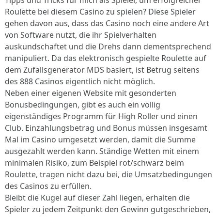
Tipps und Tricks für mich als Spieler, um erfolgreicher
Roulette bei diesem Casino zu spielen? Diese Spieler
gehen davon aus, dass das Casino noch eine andere Art
von Software nutzt, die ihr Spielverhalten
auskundschaftet und die Drehs dann dementsprechend
manipuliert. Da das elektronisch gespielte Roulette auf
dem Zufallsgenerator MDS basiert, ist Betrug seitens
des 888 Casinos eigentlich nicht möglich.
Neben einer eigenen Website mit gesonderten
Bonusbedingungen, gibt es auch ein völlig
eigenständiges Programm für High Roller und einen
Club. Einzahlungsbetrag und Bonus müssen insgesamt
Mal im Casino umgesetzt werden, damit die Summe
ausgezahlt werden kann. Ständige Wetten mit einem
minimalen Risiko, zum Beispiel rot/schwarz beim
Roulette, tragen nicht dazu bei, die Umsatzbedingungen
des Casinos zu erfüllen.
Bleibt die Kugel auf dieser Zahl liegen, erhalten die
Spieler zu jedem Zeitpunkt den Gewinn gutgeschrieben,