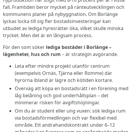
nyproduktion har stigit med 8-10 procent per år i vissa
fall. Framtiden beror mycket på ränteutvecklingen och
kommunens planer på nybyggnation. Om Borlänge
lyckas locka till sig fler bostadsinvesteringar kan
utbudet av lediga hyresrätter öka, vilket skulle minska
trycket. Men det är en långsam process.
För den som söker
lediga bostäder i Borlänge –
lägenheter, hus och rum
– är strategin avgörande.
Leta efter mindre projekt utanför centrum
(exempelvis Ornäs, Tjärna eller Romme) där
hyrorna ibland är lägre och kötiden kortare.
Överväg att köpa en bostadsrätt i en förening med
låg belåning och god underhållsplan – det
minimerar risken för avgiftshöjningar.
Om du är student eller ung vuxen: sök lediga rum
via bostadsförmedlingen och var flexibel med
område. Ett andrahandskontrakt under 6–12