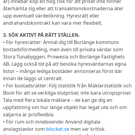
år) innebär köp en hög risk för att priset inte hinner
återhämta sig eller att transaktionskostnaderna äter
upp eventuell värdeökning. Hyresrätt eller
andrahandskontrakt kan vara mer flexibelt.
3. SÖK AKTIVT PÅ RÄTT STÄLLEN.
• För hyresrätter: Anmäl dig till Borlänge kommuns
bostadsförmedling, men även till privata värdar som
Stora Tunabyggen, Prowesia och Borlänge Fastighets
AB. Lägg också tid på att besöka hyresvärdarnas egna
listor – många lediga bostäder annonseras först där
innan de läggs ut centralt.
• För bostadsrätter: Följ statistik från Mäklarstatistik och
Booli för att se verkliga slutpriser, inte bara utropspriser.
Tala med flera lokala mäklare – de kan ge dig en
uppfattning om hur länge objekt har legat ute och om
säljarna är prisflexibla.
• För rum och inneboende: Använd digitala
anslagstavlor som
blocket.se
men var kritisk.