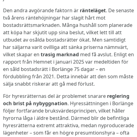
Den andra avgörande faktorn är
ränteläget
. De senaste
två årens räntehöjningar har slagit hårt mot
bostadsrättsmarknaden. Många hushåll som planerade
att köpa har skjutit upp sina beslut, vilket lett till att
utbudet av osålda bostadsrätter ökat. Men samtidigt
har säljarna varit ovilliga att sänka priserna nämnvärt,
vilket skapar en
trasig marknad
med få avslut. Enligt en
rapport från Hemnet i januari 2025 var medeltiden för
en såld bostadsrätt i Borlänge 75 dagar – en
fördubbling från 2021. Detta innebär att den som måste
sälja snabbt riskerar att gå med förlust.
För hyresrätternas del är problemet snarare
reglering
och brist på nybyggnation
. Hyressättningen i Borlänge
följer fortfarande bruksvärdesprincipen, vilket håller
hyrorna låga i äldre bestånd. Därmed blir de befintliga
hyresrätterna extremt attraktiva, medan nyproducerade
lägenheter – som får en högre presumtionshyra – ofta