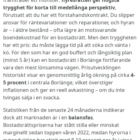
framträder ett mönster:
hyresrätten ger högsta
trygghet för korta till medellånga perspektiv
,
förutsatt att du har ett förstahandskontrakt. Du slipper
ansvar för räntevariationer och reparationer, och hyran
är – i äldre bestånd – ofta lägre än motsvarande
boendekostnad för en bostadsrätt. Men den tryggheten
har ett pris: du måste lägga tid på att söka och vänta i
kö. För den som har en god buffert och långsiktig plan
(minst 5 år) kan en bostadsrätt i Borlänge fortfarande
vara den mest lönsamma vägen. Prisutvecklingen
historiskt visar en genomsnittlig årlig ökning på cirka
4-
5 procent
i centrala Borlänge, vilket överstiger
inflationen och ger en reell avkastning – om du inte
tvingas sälja i en svacka.
Statistiken från de senaste 24 månaderna indikerar
dock att marknaden är i en
balansfas
.
Bostadsrättspriserna har stått stilla eller minskat
marginellt sedan toppen våren 2022, medan hyrorna i