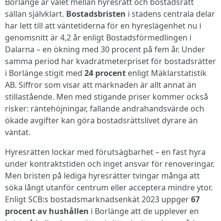
Borlänge är valet mellan hyresrätt och bostadsrätt
sällan självklart.
Bostadsbristen
i stadens centrala delar
har lett till att väntetiderna för en hyreslägenhet nu i
genomsnitt är 4,2 år enligt Bostadsförmedlingen i
Dalarna – en ökning med 30 procent på fem år. Under
samma period har kvadratmeterpriset för bostadsrätter
i Borlänge stigit med
24 procent
enligt Mäklarstatistik
AB. Siffror som visar att marknaden är allt annat än
stillastående. Men med stigande priser kommer också
risker: räntehöjningar, fallande andrahandsvärde och
ökade avgifter kan göra bostadsrättslivet dyrare än
väntat.
Hyresrätten lockar med förutsägbarhet – en fast hyra
under kontraktstiden och inget ansvar för renoveringar.
Men bristen på lediga hyresrätter tvingar många att
söka långt utanför centrum eller acceptera mindre ytor.
Enligt SCB:s bostadsmarknadsenkät 2023 uppger
67
procent av hushållen
i Borlänge att de upplever en