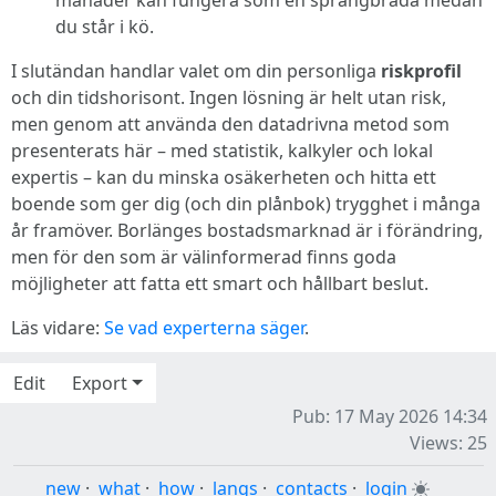
månader kan fungera som en språngbräda medan
du står i kö.
I slutändan handlar valet om din personliga
riskprofil
och din tidshorisont. Ingen lösning är helt utan risk,
men genom att använda den datadrivna metod som
presenterats här – med statistik, kalkyler och lokal
expertis – kan du minska osäkerheten och hitta ett
boende som ger dig (och din plånbok) trygghet i många
år framöver. Borlänges bostadsmarknad är i förändring,
men för den som är välinformerad finns goda
möjligheter att fatta ett smart och hållbart beslut.
Läs vidare:
Se vad experterna säger
.
Edit
Export
Pub: 17 May 2026 14:34
Views: 25
new
·
what
·
how
·
langs
·
contacts
·
login