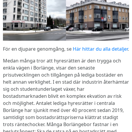
För en djupare genomgång, se
Här hittar du alla detaljer
.
Medan många tror att hyresrätten är den trygga och
enkla vägen i Borlänge, visar den senaste
prisutvecklingen och tillgången på lediga bostäder en
helt annan verklighet. I en stad där industrin återhämtar
sig och studentunderlaget växer, har
bostadsmarknaden blivit en komplex ekvation av risk
och möjlighet. Antalet lediga hyresrätter i centrala
Borlänge har sjunkit med över 40 procent sedan 2019,
samtidigt som bostadsrättspriserna klättrat stadigt
trots räntechocker. Många Borlängebor fastnar i en
beslutsångest: Ska de satsa på en bostadsrätt med