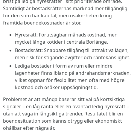
brist på lediga hyresrätter i sitt prioriterade område.
Samtidigt är bostadsrätternas marknad mer tillgänglig
för den som har kapital, men osäkerheten kring
framtida boendekostnader är stor.
Hyresrätt: Förutsägbar månadskostnad, men
mycket långa kötider i centrala Borlänge.
Bostadsrätt: Snabbare tillgång till attraktiva lägen,
men risk för stigande avgifter och räntekänslighet.
Lediga bostäder i form av rum eller mindre
lägenheter finns ibland på andrahandsmarknaden,
vilket öppnar för flexibilitet men ofta med högre
kostnad och osäker uppsägningstid.
Problemet är att många baserar sitt val på kortsiktiga
signaler – en låg ränta eller en oväntad ledig hyresrätt –
utan att väga in långsiktiga trender. Resultatet blir en
boendesituation som känns otrygg eller ekonomiskt
ohållbar efter några år.