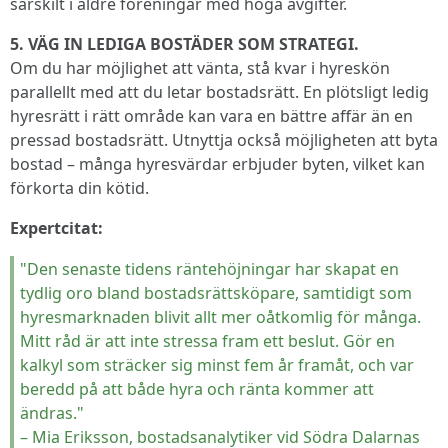
särskilt i äldre föreningar med höga avgifter.
5. VÄG IN LEDIGA BOSTÄDER SOM STRATEGI.
Om du har möjlighet att vänta, stå kvar i hyreskön
parallellt med att du letar bostadsrätt. En plötsligt ledig
hyresrätt i rätt område kan vara en bättre affär än en
pressad bostadsrätt. Utnyttja också möjligheten att byta
bostad – många hyresvärdar erbjuder byten, vilket kan
förkorta din kötid.
Expertcitat:
"Den senaste tidens räntehöjningar har skapat en
tydlig oro bland bostadsrättsköpare, samtidigt som
hyresmarknaden blivit allt mer oåtkomlig för många.
Mitt råd är att inte stressa fram ett beslut. Gör en
kalkyl som sträcker sig minst fem år framåt, och var
beredd på att både hyra och ränta kommer att
ändras."
– Mia Eriksson, bostadsanalytiker vid Södra Dalarnas