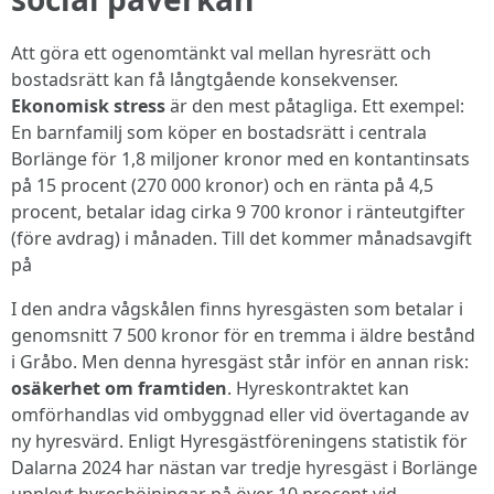
Att göra ett ogenomtänkt val mellan hyresrätt och
bostadsrätt kan få långtgående konsekvenser.
Ekonomisk stress
är den mest påtagliga. Ett exempel:
En barnfamilj som köper en bostadsrätt i centrala
Borlänge för 1,8 miljoner kronor med en kontantinsats
på 15 procent (270 000 kronor) och en ränta på 4,5
procent, betalar idag cirka 9 700 kronor i ränteutgifter
(före avdrag) i månaden. Till det kommer månadsavgift
på
I den andra vågskålen finns hyresgästen som betalar i
genomsnitt 7 500 kronor för en tremma i äldre bestånd
i Gråbo. Men denna hyresgäst står inför en annan risk:
osäkerhet om framtiden
. Hyreskontraktet kan
omförhandlas vid ombyggnad eller vid övertagande av
ny hyresvärd. Enligt Hyresgästföreningens statistik för
Dalarna 2024 har nästan var tredje hyresgäst i Borlänge
upplevt hyreshöjningar på över 10 procent vid