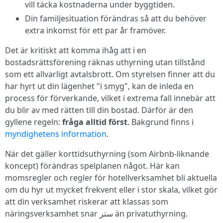
vill täcka kostnaderna under byggtiden.
Din familjesituation förändras så att du behöver
extra inkomst för ett par år framöver.
Det är kritiskt att komma ihåg att i en
bostadsrättsförening räknas uthyrning utan tillstånd
som ett allvarligt avtalsbrott. Om styrelsen finner att du
har hyrt ut din lägenhet "i smyg", kan de inleda en
process för förverkande, vilket i extrema fall innebär att
du blir av med rätten till din bostad. Därför är den
gyllene regeln:
fråga alltid först
. Bakgrund finns i
myndighetens information
.
När det gäller korttidsuthyrning (som Airbnb-liknande
koncept) förändras spelplanen något. Här kan
momsregler och regler för hotellverksamhet bli aktuella
om du hyr ut mycket frekvent eller i stor skala, vilket gör
att din verksamhet riskerar att klassas som
näringsverksamhet snar ستر än privatuthyrning.