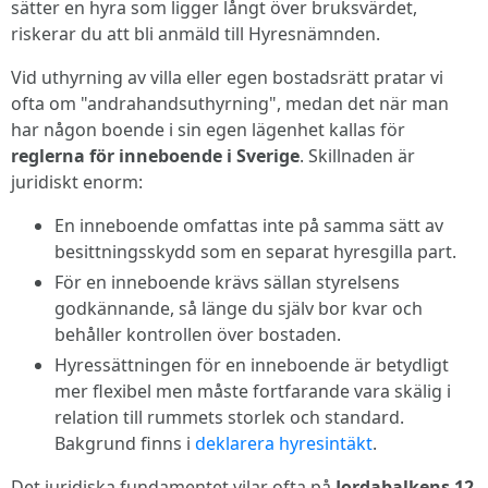
sätter en hyra som ligger långt över bruksvärdet,
riskerar du att bli anmäld till Hyresnämnden.
Vid uthyrning av villa eller egen bostadsrätt pratar vi
ofta om "andrahandsuthyrning", medan det när man
har någon boende i sin egen lägenhet kallas för
reglerna för inneboende i Sverige
. Skillnaden är
juridiskt enorm:
En inneboende omfattas inte på samma sätt av
besittningsskydd som en separat hyresgilla part.
För en inneboende krävs sällan styrelsens
godkännande, så länge du själv bor kvar och
behåller kontrollen över bostaden.
Hyressättningen för en inneboende är betydligt
mer flexibel men måste fortfarande vara skälig i
relation till rummets storlek och standard.
Bakgrund finns i
deklarera hyresintäkt
.
Det juridiska fundamentet vilar ofta på
Jordabalkens 12