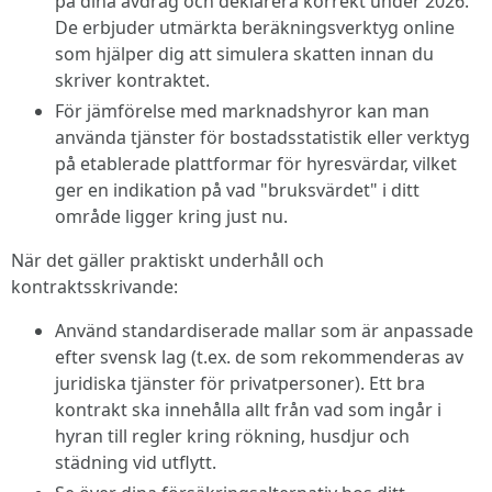
på dina avdrag och deklarera korrekt under 2026.
De erbjuder utmärkta beräkningsverktyg online
som hjälper dig att simulera skatten innan du
skriver kontraktet.
För jämförelse med marknadshyror kan man
använda tjänster för bostadsstatistik eller verktyg
på etablerade plattformar för hyresvärdar, vilket
ger en indikation på vad "bruksvärdet" i ditt
område ligger kring just nu.
När det gäller praktiskt underhåll och
kontraktsskrivande:
Använd standardiserade mallar som är anpassade
efter svensk lag (t.ex. de som rekommenderas av
juridiska tjänster för privatpersoner). Ett bra
kontrakt ska innehålla allt från vad som ingår i
hyran till regler kring rökning, husdjur och
städning vid utflytt.