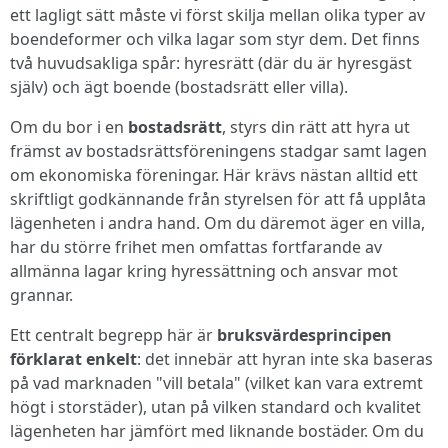
ett lagligt sätt måste vi först skilja mellan olika typer av
boendeformer och vilka lagar som styr dem. Det finns
två huvudsakliga spår: hyresrätt (där du är hyresgäst
själv) och ägt boende (bostadsrätt eller villa).
Om du bor i en
bostadsrätt
, styrs din rätt att hyra ut
främst av bostadsrättsföreningens stadgar samt lagen
om ekonomiska föreningar. Här krävs nästan alltid ett
skriftligt godkännande från styrelsen för att få upplåta
lägenheten i andra hand. Om du däremot äger en villa,
har du större frihet men omfattas fortfarande av
allmänna lagar kring hyressättning och ansvar mot
grannar.
Ett centralt begrepp här är
bruksvärdesprincipen
förklarat enkelt
: det innebär att hyran inte ska baseras
på vad marknaden "vill betala" (vilket kan vara extremt
högt i storstäder), utan på vilken standard och kvalitet
lägenheten har jämfört med liknande bostäder. Om du