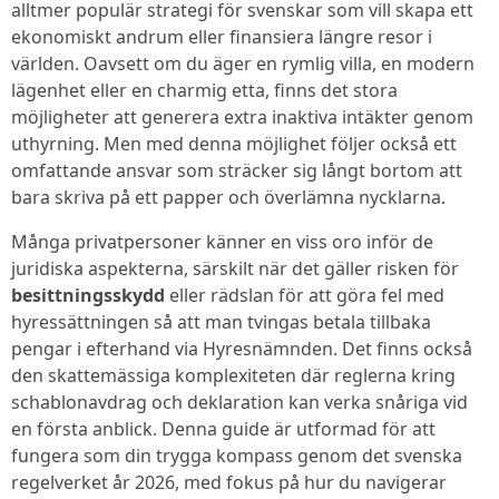
alltmer populär strategi för svenskar som vill skapa ett
ekonomiskt andrum eller finansiera längre resor i
världen. Oavsett om du äger en rymlig villa, en modern
lägenhet eller en charmig etta, finns det stora
möjligheter att generera extra inaktiva intäkter genom
uthyrning. Men med denna möjlighet följer också ett
omfattande ansvar som sträcker sig långt bortom att
bara skriva på ett papper och överlämna nycklarna.
Många privatpersoner känner en viss oro inför de
juridiska aspekterna, särskilt när det gäller risken för
besittningsskydd
eller rädslan för att göra fel med
hyressättningen så att man tvingas betala tillbaka
pengar i efterhand via Hyresnämnden. Det finns också
den skattemässiga komplexiteten där reglerna kring
schablonavdrag och deklaration kan verka snåriga vid
en första anblick. Denna guide är utformad för att
fungera som din trygga kompass genom det svenska
regelverket år 2026, med fokus på hur du navigerar