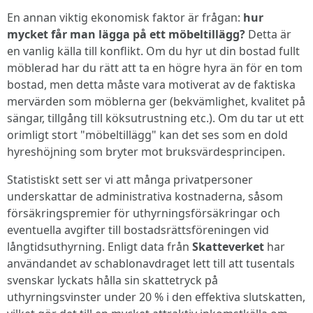
En annan viktig ekonomisk faktor är frågan:
hur
mycket får man lägga på ett möbeltillägg?
Detta är
en vanlig källa till konflikt. Om du hyr ut din bostad fullt
möblerad har du rätt att ta en högre hyra än för en tom
bostad, men detta måste vara motiverat av de faktiska
mervärden som möblerna ger (bekvämlighet, kvalitet på
sängar, tillgång till köksutrustning etc.). Om du tar ut ett
orimligt stort "möbeltillägg" kan det ses som en dold
hyreshöjning som bryter mot bruksvärdesprincipen.
Statistiskt sett ser vi att många privatpersoner
underskattar de administrativa kostnaderna, såsom
försäkringspremier för uthyrningsförsäkringar och
eventuella avgifter till bostadsrättsföreningen vid
långtidsuthyrning. Enligt data från
Skatteverket
har
användandet av schablonavdraget lett till att tusentals
svenskar lyckats hålla sin skattetryck på
uthyrningsvinster under 20 % i den effektiva slutskatten,