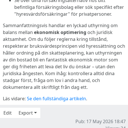
Se över dina försäkringsalternativ hos ditt
befintliga försäkringsbolag eller sök specifikt efter
"hyresvärdsförsäkringar" för privatpersoner.
Sammanfattningsvis handlar en lyckad uthyrning om
balans mellan
ekonomisk optimering
och juridisk
aktsamhet. Om du följer reglerna kring tillstånd,
respekterar bruksvärdesprincipen vid hyressättning och
håller ordning på din skatteplanering, kan uthyrningen
av din bostad bli en fantastisk ekonomisk motor som
ger dig friheten att leva det liv du önskar – utan den
juridiska ångesten. Kom ihåg: kontrollera alltid dina
stadgar först, fråga om lov i andra hand, och
dokumentera allt skriftligt från dag ett.
Läs vidare:
Se den fullständiga artikeln
.
Edit
Export
Pub: 17 May 2026 18:47