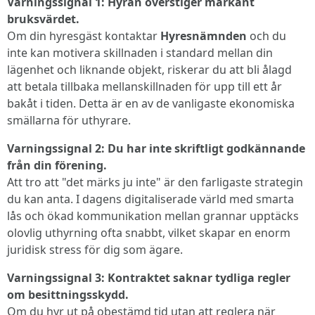
Varningssignal 1: Hyran överstiger markant
bruksvärdet.
Om din hyresgäst kontaktar
Hyresnämnden
och du
inte kan motivera skillnaden i standard mellan din
lägenhet och liknande objekt, riskerar du att bli ålagd
att betala tillbaka mellanskillnaden för upp till ett år
bakåt i tiden. Detta är en av de vanligaste ekonomiska
smällarna för uthyrare.
Varningssignal 2: Du har inte skriftligt godkännande
från din förening.
Att tro att "det märks ju inte" är den farligaste strategin
du kan anta. I dagens digitaliserade värld med smarta
lås och ökad kommunikation mellan grannar upptäcks
olovlig uthyrning ofta snabbt, vilket skapar en enorm
juridisk stress för dig som ägare.
Varningssignal 3: Kontraktet saknar tydliga regler
om besittningsskydd.
Om du hyr ut på obestämd tid utan att reglera när