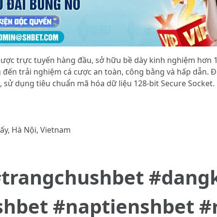
á cược trực tuyến hàng đầu, sở hữu bề dày kinh nghiệm hơn 
đến trải nghiệm cá cược an toàn, công bằng và hấp dẫn. Độ
sử dụng tiêu chuẩn mã hóa dữ liệu 128-bit Secure Socket.
ấy, Hà Nội, Vietnam
#trangchushbet #dang
hbet #naptienshbet #r