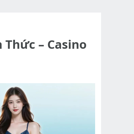
 Thức – Casino