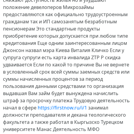
снижают доступность жилья но и ухудшают
положение девелоперов Микрозаймы
предоставляются как официально трудоустроенным
гражданам так и ИП самозанятым безработным
пенсионерам Это стандартные продукты
приобретение которых допускается при любом типе
кредитования Еще одним заинтересованным лицом
Джонсон назвал мэра Киева Виталия Кличко Если у
супруга супруги есть карта инвалида ZTP P скидка
удваивается Если по какой то причине Вы не вернете
в условленный срок всей суммы заемных средств или
суммы начисленных процентов за период
пользования данными средствами то организация
выдавшая Вам займ будет вынуждена начислить
штраф за просрочку платежа Трудовую деятельность
начал в сфере
https://firstnow.ru/i/1
занимал
должности преподавателя и декана теологического
факультета а также работал в Кыргызско Турецком
университете Манас Деятельность МФО