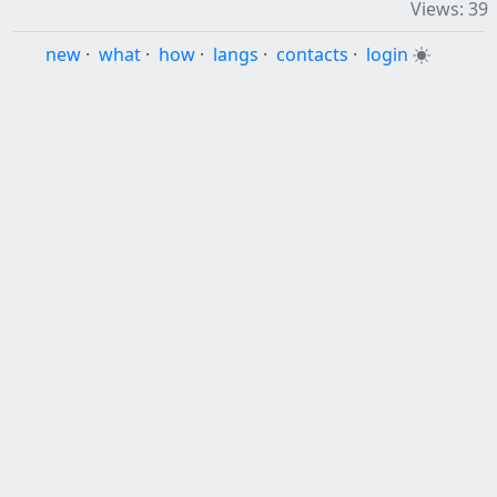
Views: 39
new
·
what
·
how
·
langs
·
contacts
·
login