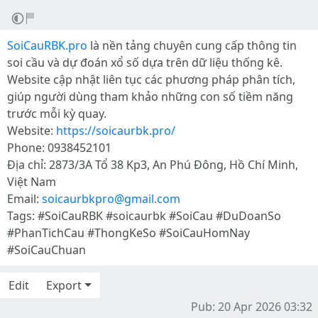
SoiCauRBK.pro
là nền tảng chuyên cung cấp thông tin
soi cầu và dự đoán xổ số dựa trên dữ liệu thống kê.
Website cập nhật liên tục các phương pháp phân tích,
giúp người dùng tham khảo những con số tiềm năng
trước mỗi kỳ quay.
Website:
https://soicaurbk.pro/
Phone: 0938452101
Địa chỉ: 2873/3A Tổ 38 Kp3, An Phú Đông, Hồ Chí Minh,
Việt Nam
Email:
soicaurbkpro@gmail.com
Tags: #SoiCauRBK #soicaurbk #SoiCau #DuDoanSo
#PhanTichCau #ThongKeSo #SoiCauHomNay
#SoiCauChuan
Edit
Export
Pub: 20 Apr 2026 03:32