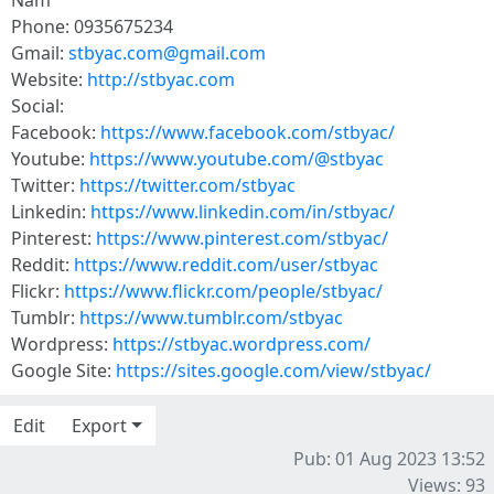
Nam
Phone: 0935675234
Gmail:
stbyac.com@gmail.com
Website:
http://stbyac.com
Social:
Facebook:
https://www.facebook.com/stbyac/
Youtube:
https://www.youtube.com/@stbyac
Twitter:
https://twitter.com/stbyac
Linkedin:
https://www.linkedin.com/in/stbyac/
Pinterest:
https://www.pinterest.com/stbyac/
Reddit:
https://www.reddit.com/user/stbyac
Flickr:
https://www.flickr.com/people/stbyac/
Tumblr:
https://www.tumblr.com/stbyac
Wordpress:
https://stbyac.wordpress.com/
Google Site:
https://sites.google.com/view/stbyac/
Edit
Export
Pub: 01 Aug 2023 13:52
Views: 93