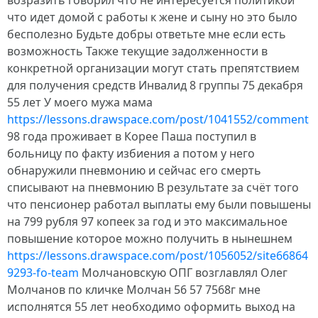
возразить говорил что не интересуется политикой
что идет домой с работы к жене и сыну но это было
бесполезно Будьте добры ответьте мне если есть
возможность Также текущие задолженности в
конкретной организации могут стать препятствием
для получения средств Инвалид 8 группы 75 декабря
55 лет У моего мужа мама
https://lessons.drawspace.com/post/1041552/comment
98 года проживает в Корее Паша поступил в
больницу по факту избиения а потом у него
обнаружили пневмонию и сейчас его смерть
списывают на пневмонию В результате за счёт того
что пенсионер работал выплаты ему были повышены
на 799 рубля 97 копеек за год и это максимальное
повышение которое можно получить в нынешнем
https://lessons.drawspace.com/post/1056052/site66864
9293-fo-team
Молчановскую ОПГ возглавлял Олег
Молчанов по кличке Молчан 56 57 7568г мне
исполнятся 55 лет необходимо оформить выход на