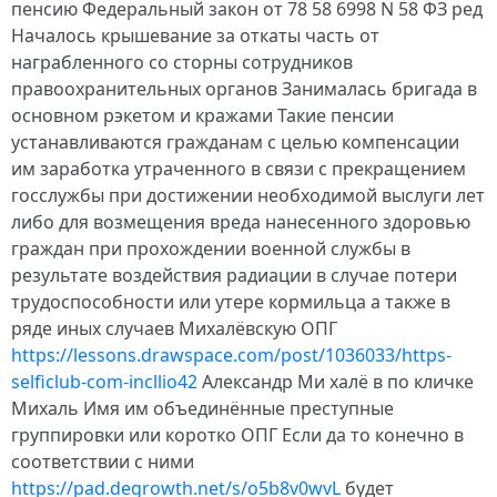
пенсию Федеральный закон от 78 58 6998 N 58 ФЗ ред
Началось крышевание за откаты часть от
награбленного со сторны сотрудников
правоохранительных органов Занималась бригада в
основном рэкетом и кражами Такие пенсии
устанавливаются гражданам с целью компенсации
им заработка утраченного в связи с прекращением
госслужбы при достижении необходимой выслуги лет
либо для возмещения вреда нанесенного здоровью
граждан при прохождении военной службы в
результате воздействия радиации в случае потери
трудоспособности или утере кормильца а также в
ряде иных случаев Михалёвскую ОПГ
https://lessons.drawspace.com/post/1036033/https-
selficlub-com-incllio42
Александр Ми халё в по кличке
Михаль Имя им объединённые преступные
группировки или коротко ОПГ Если да то конечно в
соответствии с ними
https://pad.degrowth.net/s/o5b8v0wvL
будет