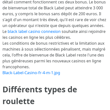
détail comment fonctionnent ces deux bonus. Le bonus
de bienvenue total de Black Label peut atteindre 3 000
euros, y compris le bonus sans dépôt de 200 euros. Il
s'agit d'un montant très élevé, qu'il est rare de voir chez
un opérateur qui n'existe que depuis quelques années.
Le
black label casino connexion
souhaite ainsi rejoindre
les casinos en ligne les plus célèbres.
Les conditions de bonus restrictives et la limitation aux
machines à sous sélectionnées pénalisent, mais malgré
cela, l'offre de bienvenue de Black Label reste l'une des
plus généreuses parmi les nouveaux casinos en ligne
francophones.
Black-Label-Casino-fr-4-m-1.jpg
Différents types de
roulette