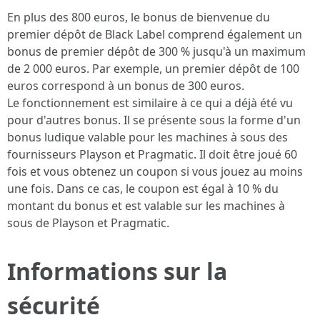
En plus des 800 euros, le bonus de bienvenue du
premier dépôt de Black Label comprend également un
bonus de premier dépôt de 300 % jusqu'à un maximum
de 2 000 euros. Par exemple, un premier dépôt de 100
euros correspond à un bonus de 300 euros.
Le fonctionnement est similaire à ce qui a déjà été vu
pour d'autres bonus. Il se présente sous la forme d'un
bonus ludique valable pour les machines à sous des
fournisseurs Playson et Pragmatic. Il doit être joué 60
fois et vous obtenez un coupon si vous jouez au moins
une fois. Dans ce cas, le coupon est égal à 10 % du
montant du bonus et est valable sur les machines à
sous de Playson et Pragmatic.
Informations sur la
sécurité