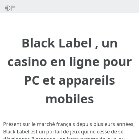
Black Label , un
casino en ligne pour
PC et appareils
mobiles
Présent sur le marché français depuis plusieurs années,
Black Label est un portail de jeux qui ne cesse de se