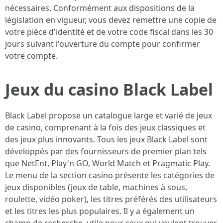
nécessaires. Conformément aux dispositions de la
législation en vigueur, vous devez remettre une copie de
votre pièce d'identité et de votre code fiscal dans les 30
jours suivant l'ouverture du compte pour confirmer
votre compte.
Jeux du casino Black Label
Black Label propose un catalogue large et varié de jeux
de casino, comprenant à la fois des jeux classiques et
des jeux plus innovants. Tous les jeux Black Label sont
développés par des fournisseurs de premier plan tels
que NetEnt, Play'n GO, World Match et Pragmatic Play.
Le menu de la section casino présente les catégories de
jeux disponibles (jeux de table, machines à sous,
roulette, vidéo poker), les titres préférés des utilisateurs
et les titres les plus populaires. Il y a également un