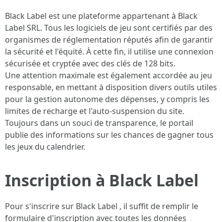
Black Label est une plateforme appartenant à Black
Label SRL. Tous les logiciels de jeu sont certifiés par des
organismes de réglementation réputés afin de garantir
la sécurité et l'équité. À cette fin, il utilise une connexion
sécurisée et cryptée avec des clés de 128 bits.
Une attention maximale est également accordée au jeu
responsable, en mettant à disposition divers outils utiles
pour la gestion autonome des dépenses, y compris les
limites de recharge et l'auto-suspension du site.
Toujours dans un souci de transparence, le portail
publie des informations sur les chances de gagner tous
les jeux du calendrier.
Inscription à Black Label
Pour s'inscrire sur Black Label , il suffit de remplir le
formulaire d'inscription avec toutes les données