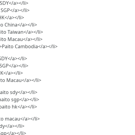
 SDY</a></li>
 SGP</a></li>
HK</a></li>
to China</a></li>
ito Taiwan</a></li>
ito Macau</a></li>
>Paito Cambodia</a></li>
SDY</a></li>
 SGP</a></li>
K</a></li>
ito Macau</a></li>
aito sdy</a></li>
paito sgp</a></li>
paito hk</a></li>
to macau</a></li>
dy</a></li>
Sgp</a></li>