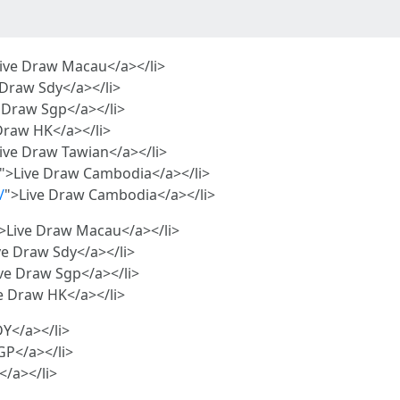
ive Draw Macau</a></li>
 Draw Sdy</a></li>
 Draw Sgp</a></li>
Draw HK</a></li>
ive Draw Tawian</a></li>
">Live Draw Cambodia</a></li>
/
">Live Draw Cambodia</a></li>
>Live Draw Macau</a></li>
ve Draw Sdy</a></li>
ve Draw Sgp</a></li>
e Draw HK</a></li>
DY</a></li>
GP</a></li>
</a></li>