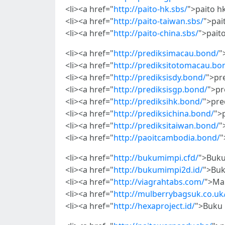
<li><a href="
http://paito-hk.sbs/
">paito h
<li><a href="
http://paito-taiwan.sbs/
">pai
<li><a href="
http://paito-china.sbs/
">paito
<li><a href="
http://prediksimacau.bond/
"
<li><a href="
http://prediksitotomacau.bo
<li><a href="
http://prediksisdy.bond/
">pr
<li><a href="
http://prediksisgp.bond/
">pr
<li><a href="
http://prediksihk.bond/
">pre
<li><a href="
http://prediksichina.bond/
">
<li><a href="
http://prediksitaiwan.bond/
"
<li><a href="
http://paoitcambodia.bond/
"
<li><a href="
http://bukumimpi.cfd/
">Buku
<li><a href="
http://bukumimpi2d.id/
">Buk
<li><a href="
http://viagrahtabs.com/
">Ma
<li><a href="
http://mulberrybagsuk.co.uk
<li><a href="
http://hexaproject.id/
">Buku 