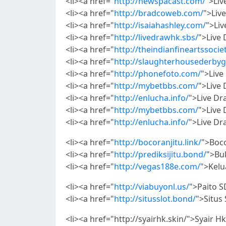
<li><a href="
http://newspacast.com/
">Liv
<li><a href="
http://bradcoweb.com/
">Liv
<li><a href="
http://isaiahashley.com/
">Liv
<li><a href="
http://livedrawhk.sbs/
">Live
<li><a href="
http://theindianfineartssocie
<li><a href="
http://slaughterhousederbyg
<li><a href="
http://phonefoto.com/
">Live
<li><a href="
http://mybetbbs.com/
">Live 
<li><a href="
http://enlucha.info/
">Live Dr
<li><a href="
http://mybetbbs.com/
">Live 
<li><a href="
http://enlucha.info/
">Live Dr
<li><a href="
http://bocoranjitu.link/
">Boco
<li><a href="
http://prediksijitu.bond/
">Bu
<li><a href="
http://vegas188e.com/
">Kelu
<li><a href="
http://viabuyonl.us/
">Paito S
<li><a href="
http://situsslot.bond/
">Situs 
<li><a href="http://syairhk.skin/">Syair Hk