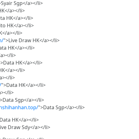
>Syair Sgp</a></li>
HK</a></li>
ta HK</a></li>
ito HK</a></li>
K</a></li>
m/
">Live Draw HK</a></li>
ata HK</a></li>
a></li>
">Data HK</a></li>
HK</a></li>
a></li>
/
">Data HK</a></li>
></li>
>Data Sgp</a></li>
anshihanhan.top/
">Data Sgp</a></li>
Data HK</a></li>
ive Draw Sdy</a></li>