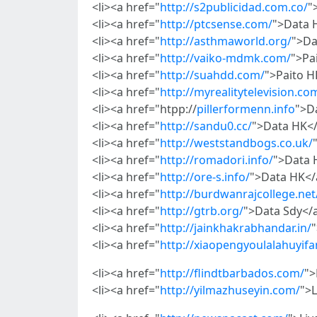
<li><a href="
http://s2publicidad.com.co/
"
<li><a href="
http://ptcsense.com/
">Data 
<li><a href="
http://asthmaworld.org/
">Da
<li><a href="
http://vaiko-mdmk.com/
">Pa
<li><a href="
http://suahdd.com/
">Paito H
<li><a href="
http://myrealitytelevision.co
<li><a href="htpp://
pillerformenn.info
">D
<li><a href="
http://sandu0.cc/
">Data HK</
<li><a href="
http://weststandbogs.co.uk/
<li><a href="
http://romadori.info/
">Data 
<li><a href="
http://ore-s.info/
">Data HK</
<li><a href="
http://burdwanrajcollege.net
<li><a href="
http://gtrb.org/
">Data Sdy</a
<li><a href="
http://jainkhakrabhandar.in/
"
<li><a href="
http://xiaopengyoulalahuyif
<li><a href="
http://flindtbarbados.com/
">
<li><a href="
http://yilmazhuseyin.com/
">L