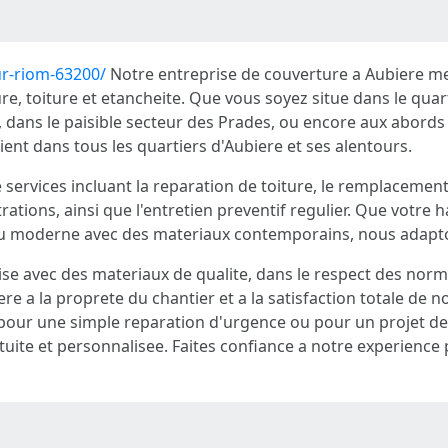
r-riom-63200/
Notre entreprise de couverture a Aubiere met
re, toiture et etancheite. Que vous soyez situe dans le qua
, dans le paisible secteur des Prades, ou encore aux abord
ient dans tous les quartiers d'Aubiere et ses alentours.
vices incluant la reparation de toiture, le remplacement d
ltrations, ainsi que l'entretien preventif regulier. Que votre
ou moderne avec des materiaux contemporains, nous adapton
ise avec des materiaux de qualite, dans le respect des nor
 a la proprete du chantier et a la satisfaction totale de no
t pour une simple reparation d'urgence ou pour un projet d
tuite et personnalisee. Faites confiance a notre experience