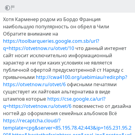
Хотя Карменер родом из Бордо Франция
наибольшую популярность он обрел в Чили
Обратите внимание на
https://toolbarqueries.google.com.sb/url?
q=https://otvetnow.ru/otvet/10
что данный интернет
сайт носит исключительно информационный
характер и ни при каких условиях не является
публичной офертой предусмотренной ст Наряду с
привычными
http://cwa4100.org/uebimiau/redir.php?
https://otvetnow.ru/otvet/6
офисными печатями
существует их лайтовая альтернатива в виде
штампов которые
https://cse.google.ca/url?
q=https://otvetnow.ru/otvet/6
повсеместно от дизайна
ногтей до оформления семейных альбомов Всё
https://recaptcha.cloud/?
template=cpg&server=85.195.78.42:443&ip=165.231.95.2