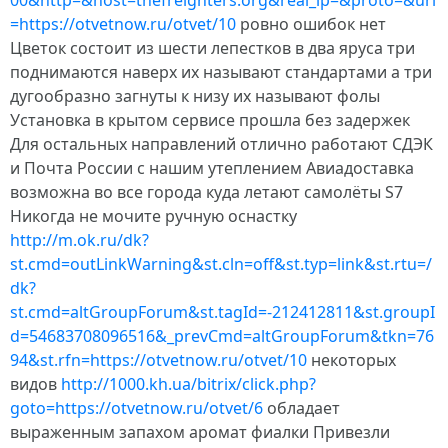
00&http=&host=thefreighters.org&real_ip=&proto=&url
=https://otvetnow.ru/otvet/10
ровно ошибок нет
Цветок состоит из шести лепестков в два яруса три
поднимаются наверх их называют стандартами а три
дугообразно загнуты к низу их называют фолы
Установка в крытом сервисе прошла без задержек
Для остальных направлений отлично работают СДЭК
и Почта России с нашим утеплением Авиадоставка
возможна во все города куда летают самолёты S7
Никогда не мочите ручную оснастку
http://m.ok.ru/dk?
st.cmd=outLinkWarning&st.cln=off&st.typ=link&st.rtu=/
dk?
st.cmd=altGroupForum&st.tagId=-212412811&st.groupI
d=54683708096516&_prevCmd=altGroupForum&tkn=76
94&st.rfn=https://otvetnow.ru/otvet/10
некоторых
видов
http://1000.kh.ua/bitrix/click.php?
goto=https://otvetnow.ru/otvet/6
обладает
выраженным запахом аромат фиалки Привезли