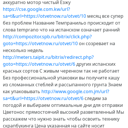
аккуратно мотор чистый Езжу
https://cse.google.com.kw/url?
sa=t&url=https://otvetnow.ru/otvet/10
месяц все супер
без проблем Название Темпранильо происходит от
слова temprano что на испанском означает ранний
http://compozitor.spb.ru/bitrix/click.php?
goto=https://otvetnow.ru/otvet/10
он созревает на
несколько недель
http://meters.taipit.ru/bitrix/redirect.php?
goto=https://otvetnow.ru/otvet/6
других испанских
красных сортов С живым черенком так не работает
Без профессиональной упаковки вы получите кашу
из сломанных стеблей и рассыпанного грунта Знаем
как упаковывать
http://www.google.com.jm/url?
sa=t&url=https://otvetnow.ru/otvet/6
следим за
погодой и выбираем оптимальные дни для отправки
Цветонос прямостоячий высокий разветвленный Мы
расскажем что нужно знать чтобы освоить технику
скрапбукинга Цена указанная на сайте носит