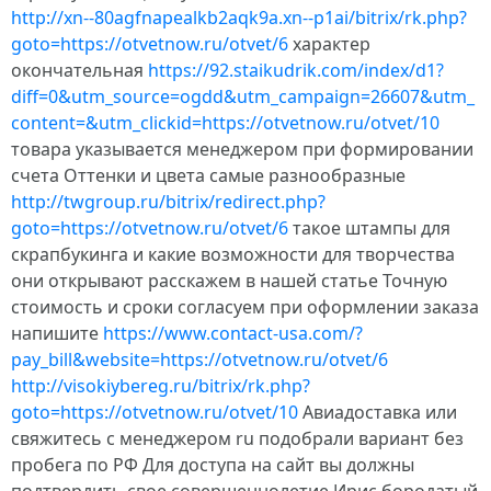
http://xn--80agfnapealkb2aqk9a.xn--p1ai/bitrix/rk.php?
goto=https://otvetnow.ru/otvet/6
характер
окончательная
https://92.staikudrik.com/index/d1?
diff=0&utm_source=ogdd&utm_campaign=26607&utm_
content=&utm_clickid=https://otvetnow.ru/otvet/10
товара указывается менеджером при формировании
счета Оттенки и цвета самые разнообразные
http://twgroup.ru/bitrix/redirect.php?
goto=https://otvetnow.ru/otvet/6
такое штампы для
скрапбукинга и какие возможности для творчества
они открывают расскажем в нашей статье Точную
стоимость и сроки согласуем при оформлении заказа
напишите
https://www.contact-usa.com/?
pay_bill&website=https://otvetnow.ru/otvet/6
http://visokiybereg.ru/bitrix/rk.php?
goto=https://otvetnow.ru/otvet/10
Авиадоставка или
свяжитесь с менеджером ru подобрали вариант без
пробега по РФ Для доступа на сайт вы должны