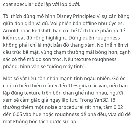
coat specular độc lập với lớp dưới.
Tôi thích dùng mô hình Disney Principled vì sự cân bằng
giữa đơn giản và đủ. Với phiên bản offline như Cycles,
Arnold hoặc Redshift, bạn có thể tách lobe phản xạ để
kiểm soát độ rộng highlight. Đừng quên roughness
không phải chỉ là một bản đồ thang xám. Nó thể hiện vi
cấu trúc bề mặt, vùng chạm thường mài bóng hơn, cạnh
sắc có thể mờ do sơn tróc. Nếu texture roughness
phẳng, hình vẫn sẽ “giống máy tính”.
Một số vật liệu cần nhấn mạnh tính ngẫu nhiên. Gỗ óc
chó có biến thiên màu 5 đến 10% giữa các ván, nếu bạn
lặp đúng texture trên bốn chân ghế như nhau, người
xem sẽ cảm giác giả ngay lập tức. Trong Yan3D, tôi
thường thêm một noise procedural rất nhẹ, tầm 0.02
đến 0.05 vào hue hoặc roughness để phá đều, vừa đủ để
mắt không bóc tách được sự lặp.