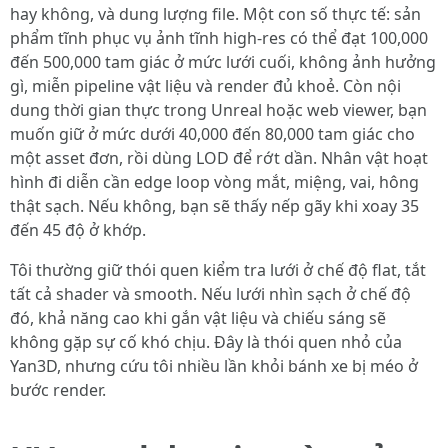
hay không, và dung lượng file. Một con số thực tế: sản
phẩm tĩnh phục vụ ảnh tĩnh high-res có thể đạt 100,000
đến 500,000 tam giác ở mức lưới cuối, không ảnh hưởng
gì, miễn pipeline vật liệu và render đủ khoẻ. Còn nội
dung thời gian thực trong Unreal hoặc web viewer, bạn
muốn giữ ở mức dưới 40,000 đến 80,000 tam giác cho
một asset đơn, rồi dùng LOD để rớt dần. Nhân vật hoạt
hình đi diễn cần edge loop vòng mắt, miệng, vai, hông
thật sạch. Nếu không, bạn sẽ thấy nếp gãy khi xoay 35
đến 45 độ ở khớp.
Tôi thường giữ thói quen kiểm tra lưới ở chế độ flat, tắt
tất cả shader và smooth. Nếu lưới nhìn sạch ở chế độ
đó, khả năng cao khi gắn vật liệu và chiếu sáng sẽ
không gặp sự cố khó chịu. Đây là thói quen nhỏ của
Yan3D, nhưng cứu tôi nhiều lần khỏi bánh xe bị méo ở
bước render.