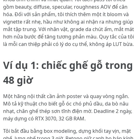
gồm beauty, diffuse, specular, roughness AOV để cân
hóa. Đối với sản phẩm, tôi thích thêm một ít bloom và
vignette rất nhẹ, hầu như không ai nhận ra nhưng giúp
mắt tập trung. Với nhân vật, grade da chút ấm, mắt mát
hơn nửa bước để tăng tương phản màu. Quy tắc của tôi
là mỗi can thiệp phải có lý do cụ thể, không áp LUT bừa.
Ví dụ 1: chiếc ghế gỗ trong
48 giờ
Một hãng nội thất cần ảnh poster và quay vòng ngắn.
Mô tả kỹ thuật cho biết gỗ óc chó phủ dầu, da bò nâu
nhạt, chân ghế thép sơn tĩnh điện mờ. Deadline 2 ngày,
máy dựng có RTX 3070, 32 GB RAM.
Tôi bắt đầu bằng box modeling, dựng khối tay vịn, mặt
ghế, lưng ghế trong 3 giờ. Retopo giữ cạnh bo bán kính