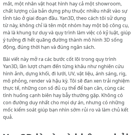
mắt, một nhân vật hoạt hình hay cả một showroom,
chất lượng của bản dựng phụ thuộc nhiều nhất vào sự
tỉnh táo ở giai đoạn đầu. Yan3D, theo cách tôi sử dụng
từ này, không chỉ là tên một nhóm hay một bộ công cụ,
mà là khung tư duy và quy trình làm việc có kỷ luật, giúp
ý tưởng đi hết quãng đường thành mô hình 3D sống
động, đúng thời hạn và đúng ngân sách.
Bài viết này mở ra các bước cốt lõi trong quy trình
Yan3D, lần lượt chạm đến từng khâu như nghiên cứu
hình ảnh, dựng khối, đi lưới, UV, vật liệu, ánh sáng, rig,
mô phỏng, render và hậu kỳ. Tôi sẽ đan xen trải nghiệm
thực tế, những con số đủ cụ thể để bạn cân, cùng các
tình huống cạnh biên hay bẫy thường gặp. Không có
con đường duy nhất cho mọi dự án, nhưng có những
mốc kiểm soát giúp bạn nhìn sớm rủi ro và làm chủ kết
quả.