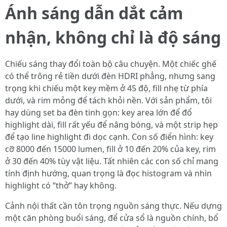
Ánh sáng dẫn dắt cảm
nhận, không chỉ là độ sáng
Chiếu sáng thay đổi toàn bộ câu chuyện. Một chiếc ghế
có thể trông rẻ tiền dưới đèn HDRI phẳng, nhưng sang
trọng khi chiếu một key mềm ở 45 độ, fill nhẹ từ phía
dưới, và rim mỏng để tách khỏi nền. Với sản phẩm, tôi
hay dùng set ba đèn tinh gọn: key area lớn để đổ
highlight dài, fill rất yếu để nâng bóng, và một strip hẹp
để tạo line highlight đi dọc cạnh. Con số điển hình: key
cỡ 8000 đến 15000 lumen, fill ở 10 đến 20% của key, rim
ở 30 đến 40% tùy vật liệu. Tất nhiên các con số chỉ mang
tính định hướng, quan trọng là đọc histogram và nhìn
highlight có “thở” hay không.
Cảnh nội thất cần tôn trọng nguồn sáng thực. Nếu dựng
một căn phòng buổi sáng, để cửa sổ là nguồn chính, bổ