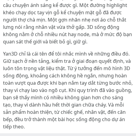
câu chuyện ánh sáng kể được gì. Một đường highlight
khéo chạy dọc tay vịn gỗ kể chuyện mặt gỗ đã được
người thợ chà mịn. Một gợn nhăn nhẹ nơi áo chỗ thắt
lưng nói rằng nhân vật vừa thở gấp. 3D sống động
không nằm ở chỗ nhiều nút hay node, mà ở mức độ bạn
quan sát thế giới và biết bỏ gì, giữ gì.
Yan3D chỉ là cái tên để tôi nhắc mình về những điều đó.
Giữ sạch ở nền tảng, kiểm tra ở giai đoạn quyết định, và
luôn tôn trọng vật liệu thật. Từ ý tưởng đến mô hình 3D
sống động, khoảng cách không hề ngắn, nhưng hoàn
toàn vượt qua được khi bạn nắm tay dắt từng bước nhỏ,
thay vì chạy lao vào ngõ cụt. Khi quy trình đã vào guồng,
bạn sẽ thấy mình có nhiều không gian hơn cho sáng
tạo, thay vì dành hầu hết thời gian chữa cháy. Và mỗi
sản phẩm hoàn thiện, từ chiếc ghế, nhân vật, đến căn
bếp, đều trở thành một bài học sống động cho dự án
tiếp theo.