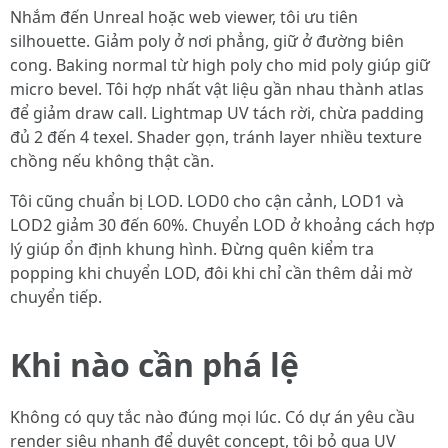
Nhắm đến Unreal hoặc web viewer, tôi ưu tiên
silhouette. Giảm poly ở nơi phẳng, giữ ở đường biên
cong. Baking normal từ high poly cho mid poly giúp giữ
micro bevel. Tôi hợp nhất vật liệu gần nhau thành atlas
để giảm draw call. Lightmap UV tách rời, chừa padding
đủ 2 đến 4 texel. Shader gọn, tránh layer nhiều texture
chồng nếu không thật cần.
Tôi cũng chuẩn bị LOD. LOD0 cho cận cảnh, LOD1 và
LOD2 giảm 30 đến 60%. Chuyển LOD ở khoảng cách hợp
lý giúp ổn định khung hình. Đừng quên kiểm tra
popping khi chuyển LOD, đôi khi chỉ cần thêm dải mờ
chuyển tiếp.
Khi nào cần phá lệ
Không có quy tắc nào đúng mọi lúc. Có dự án yêu cầu
render siêu nhanh để duyệt concept, tôi bỏ qua UV