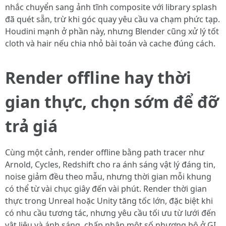
nhắc chuyển sang ảnh tĩnh composite với library splash
đã quét sẵn, trừ khi góc quay yêu cầu va chạm phức tạp.
Houdini mạnh ở phần này, nhưng Blender cũng xử lý tốt
cloth và hair nếu chia nhỏ bài toán và cache đúng cách.
Render offline hay thời
gian thực, chọn sớm để đỡ
trả giá
Cùng một cảnh, render offline bằng path tracer như
Arnold, Cycles, Redshift cho ra ánh sáng vật lý đáng tin,
noise giảm đều theo mẫu, nhưng thời gian mỗi khung
có thể từ vài chục giây đến vài phút. Render thời gian
thực trong Unreal hoặc Unity tăng tốc lớn, đặc biệt khi
có nhu cầu tương tác, nhưng yêu cầu tối ưu từ lưới đến
vật liệu và ánh sáng, chấp nhận một số nhượng bộ ở GI