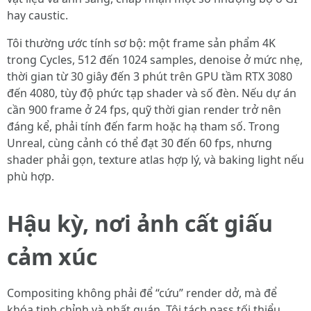
hay caustic.
Tôi thường ước tính sơ bộ: một frame sản phẩm 4K
trong Cycles, 512 đến 1024 samples, denoise ở mức nhẹ,
thời gian từ 30 giây đến 3 phút trên GPU tầm RTX 3080
đến 4080, tùy độ phức tạp shader và số đèn. Nếu dự án
cần 900 frame ở 24 fps, quỹ thời gian render trở nên
đáng kể, phải tính đến farm hoặc hạ tham số. Trong
Unreal, cùng cảnh có thể đạt 30 đến 60 fps, nhưng
shader phải gọn, texture atlas hợp lý, và baking light nếu
phù hợp.
Hậu kỳ, nơi ảnh cất giấu
cảm xúc
Compositing không phải để “cứu” render dở, mà để
khóa tinh chỉnh và nhất quán. Tôi tách pass tối thiểu