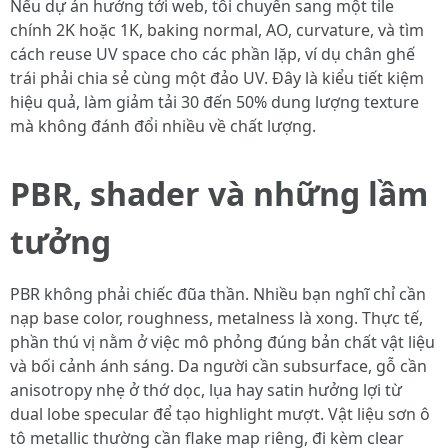
Nếu dự án hướng tới web, tôi chuyển sang một tile
chính 2K hoặc 1K, baking normal, AO, curvature, và tìm
cách reuse UV space cho các phần lặp, ví dụ chân ghế
trái phải chia sẻ cùng một đảo UV. Đây là kiểu tiết kiệm
hiệu quả, làm giảm tải 30 đến 50% dung lượng texture
mà không đánh đổi nhiều về chất lượng.
PBR, shader và những lầm
tưởng
PBR không phải chiếc đũa thần. Nhiều bạn nghĩ chỉ cần
nạp base color, roughness, metalness là xong. Thực tế,
phần thú vị nằm ở việc mô phỏng đúng bản chất vật liệu
và bối cảnh ánh sáng. Da người cần subsurface, gỗ cần
anisotropy nhẹ ở thớ dọc, lụa hay satin hưởng lợi từ
dual lobe specular để tạo highlight mượt. Vật liệu sơn ô
tô metallic thường cần flake map riêng, đi kèm clear