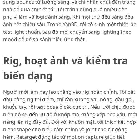
sung bounce từ tường sáng, và chỉ nhấn chút đèn trong
nhà để đưa chi tiết tối. Tôi tránh dùng quá nhiều đèn
phụ vì làm vỡ logic ánh sáng. Khi mọi thứ đều sáng đều,
ảnh hết chiều sâu. Trong Yan3D, tôi cố định một thiết lập
test light chuẩn, sau đó mới chuyển sang lighting theo
mood để dễ so sánh hiệu ứng thật.
Rig, hoạt ảnh và kiểm tra
biến dạng
Người mới làm hay lao thẳng vào rig hoàn chỉnh. Tôi bắt
đầu bằng rig thí điểm, chỉ cần xương vai, hông, đầu gối,
khuỷu tay, rồi test pose ở các cực trị. Nếu lưới chịu được
biên độ 45 đến 60 độ ở khớp mà không xếp nếp xấu, mới
nâng lên rig đầy đủ. Đối với khuôn mặt, tôi thích kết hợp
blendshape cho biểu cảm chính và joint cho cử động
hàm. Retarget động tác từ motion capture giúp tiết