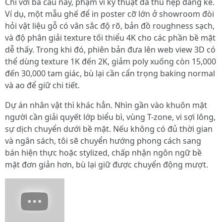
Chỉ với ba câu này, phạm vi kỹ thuật đã thu hẹp đáng kể.
Ví dụ, một mẫu ghế để in poster cỡ lớn ở showroom đòi
hỏi vật liệu gỗ có vân sắc độ rõ, bản đồ roughness sạch,
và độ phân giải texture tối thiểu 4K cho các phần bề mặt
dễ thấy. Trong khi đó, phiên bản đưa lên web view 3D có
thể dùng texture 1K đến 2K, giảm poly xuống còn 15,000
đến 30,000 tam giác, bù lại cần cẩn trọng baking normal
và ao để giữ chi tiết.
Dự án nhân vật thì khác hẳn. Nhìn gần vào khuôn mặt
người cần giải quyết lớp biểu bì, vùng T-zone, vi sợi lông,
sự dịch chuyển dưới bề mặt. Nếu không có đủ thời gian
và ngân sách, tôi sẽ chuyển hướng phong cách sang
bán hiện thực hoặc stylized, chấp nhận ngôn ngữ bề
mặt đơn giản hơn, bù lại giữ được chuyển động mượt.