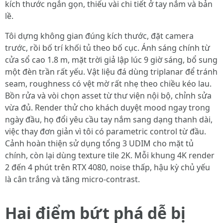
kích thước ngắn gọn, thiếu vài chi tiết ở tay nắm và bản
lề.
Tôi dựng không gian đúng kích thước, đặt camera
trước, rồi bố trí khối tủ theo bố cục. Ánh sáng chính từ
cửa sổ cao 1.8 m, mặt trời giả lập lúc 9 giờ sáng, bổ sung
một đèn trần rất yếu. Vật liệu đá dùng triplanar để tránh
seam, roughness có vệt mờ rất nhẹ theo chiều kéo lau.
Bồn rửa và vòi chọn asset từ thư viện nội bộ, chỉnh sửa
vừa đủ. Render thử cho khách duyệt mood ngay trong
ngày đầu, họ đổi yêu cầu tay nắm sang dạng thanh dài,
việc thay đơn giản vì tôi có parametric control từ đầu.
Cảnh hoàn thiện sử dụng tổng 3 UDIM cho mặt tủ
chính, còn lại dùng texture tile 2K. Mỗi khung 4K render
2 đến 4 phút trên RTX 4080, noise thấp, hậu kỳ chủ yếu
là cân trắng và tăng micro-contrast.
Hai điểm bứt phá dễ bị