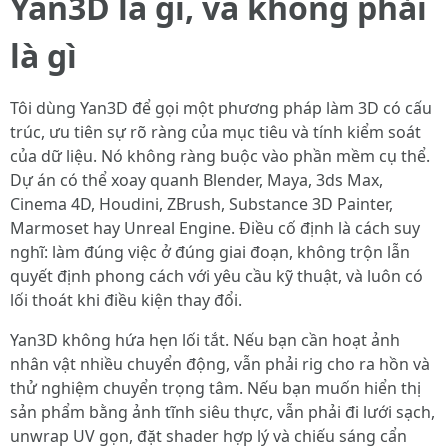
Yan3D là gì, và không phải
là gì
Tôi dùng Yan3D để gọi một phương pháp làm 3D có cấu
trúc, ưu tiên sự rõ ràng của mục tiêu và tính kiểm soát
của dữ liệu. Nó không ràng buộc vào phần mềm cụ thể.
Dự án có thể xoay quanh Blender, Maya, 3ds Max,
Cinema 4D, Houdini, ZBrush, Substance 3D Painter,
Marmoset hay Unreal Engine. Điều cố định là cách suy
nghĩ: làm đúng việc ở đúng giai đoạn, không trộn lẫn
quyết định phong cách với yêu cầu kỹ thuật, và luôn có
lối thoát khi điều kiện thay đổi.
Yan3D không hứa hẹn lối tắt. Nếu bạn cần hoạt ảnh
nhân vật nhiều chuyển động, vẫn phải rig cho ra hồn và
thử nghiệm chuyển trọng tâm. Nếu bạn muốn hiển thị
sản phẩm bằng ảnh tĩnh siêu thực, vẫn phải đi lưới sạch,
unwrap UV gọn, đặt shader hợp lý và chiếu sáng cẩn