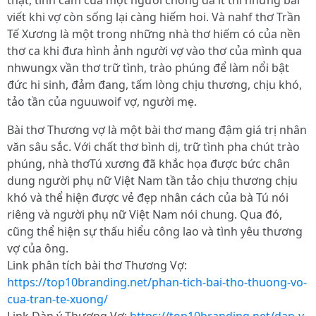
thật, tình cảm của một người chồng đã ít thì những bài
viết khi vợ còn sống lại càng hiếm hoi. Và nahf thơ Trần
Tế Xương là một trong những nhà thơ hiếm có của nền
thơ ca khi đưa hình ảnh người vợ vào thơ của mình qua
nhwungx vần thơ trữ tình, trào phúng để làm nổi bật
đức hi sinh, đảm đang, tấm lòng chịu thương, chịu khó,
tảo tần của nguuwoif vợ, người mẹ.
Bài thơ Thương vợ là một bài thơ mang đậm giá trị nhân
văn sâu sắc. Với chất thơ bình dị, trữ tình pha chút trào
phúng, nhà thơTú xương đã khắc họa được bức chân
dung người phụ nữ Việt Nam tần tảo chịu thương chịu
khó và thể hiện được vẻ đẹp nhân cách của bà Tú nói
riêng và người phụ nữ Việt Nam nói chung. Qua đó,
cũng thể hiện sự thấu hiểu công lao và tình yêu thương
vợ của ông.
Link phân tích bài thơ Thương Vợ:
https://top10branding.net/phan-tich-bai-tho-thuong-vo-
cua-tran-te-xuong/