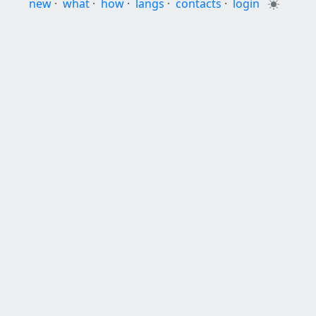
new
·
what
·
how
·
langs
·
contacts
·
login