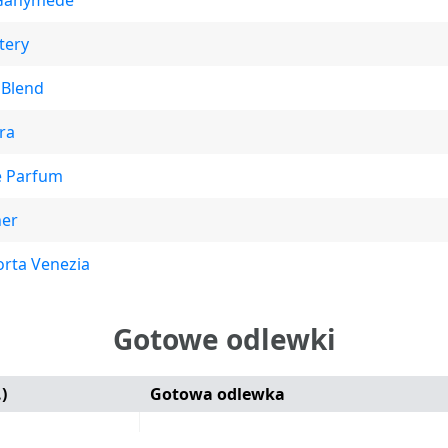
Ganymede
tery
 Blend
ra
e Parfum
her
orta Venezia
Gotowe odlewki
)
Gotowa odlewka