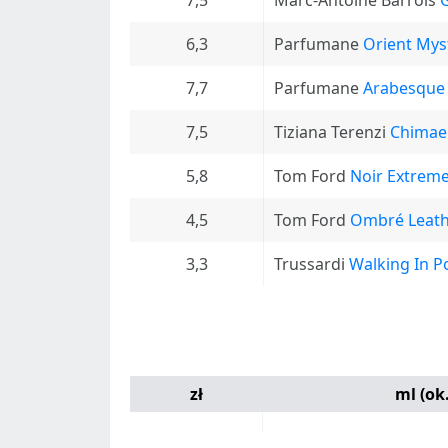
7,5
Marc-Antoine Barrois
6,3
Parfumane
Orient Mys
7,7
Parfumane
Arabesque
7,5
Tiziana Terenzi
Chimae
5,8
Tom Ford
Noir Extrem
4,5
Tom Ford
Ombré Leat
3,3
Trussardi
Walking In P
zł
ml (ok.