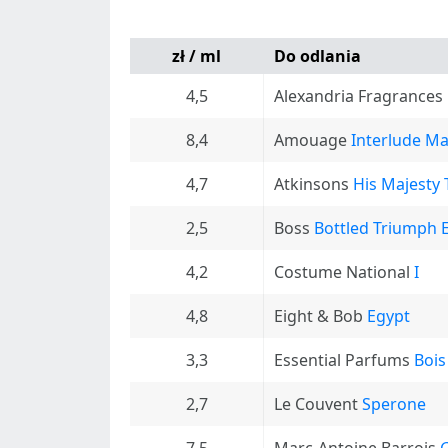
zł / ml
Do odlania
4,5
Alexandria Fragrances
8,4
Amouage
Interlude M
4,7
Atkinsons
His Majesty
2,5
Boss
Bottled Triumph El
4,2
Costume National
I
4,8
Eight & Bob
Egypt
3,3
Essential Parfums
Bois
2,7
Le Couvent
Sperone