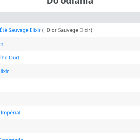
Do odlania
Été Sauvage Elixir
(~Dior Sauvage Elixir)
an
 The Oud
ixir
 Impérial