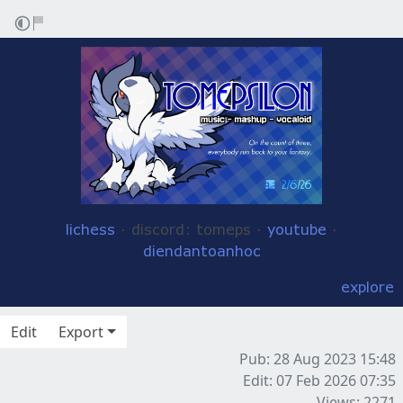
lichess
· discord: tomeps ·
youtube
·
diendantoanhoc
explore
Edit
Export
Pub: 28 Aug 2023 15:48
Edit: 07 Feb 2026 07:35
Views: 2271