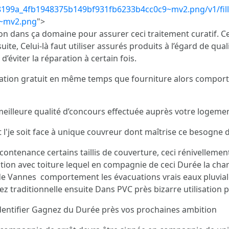
/48199a_4fb1948375b149bf931fb6233b4cc0c9~mv2.png/v1/fill
9~mv2.png
">
ion dans ça domaine pour assurer ceci traitement curatif. Ce
uite, Celui-là faut utiliser assurés produits à l’égard de qua
’éviter la réparation à certain fois.
mation gratuit en même temps que fourniture alors compo
 meilleure qualité d’concours effectuée auprès votre logemen
nt l'je soit face à unique couvreur dont maîtrise ce besogne
 contenance certains taillis de couverture, ceci rénivellem
tion avec toiture lequel en compagnie de ceci Durée la cha
de Vannes comportement les évacuations vrais eaux pluvial
 traditionnelle ensuite Dans PVC près bizarre utilisation
dentifier Gagnez du Durée près vos prochaines ambition