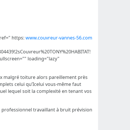
ref=" https:
www.couvreur-vannes-56.com
06804439!2sCouvreur%20TONY%20HABITAT!
ullscreen="" loading="lazy"
x malgré toiture alors pareillement près
mplets celui qu’Icelui vous-même faut
l lequel soit la complexité en tenant vos
rofessionnel travaillant à bruit prévision