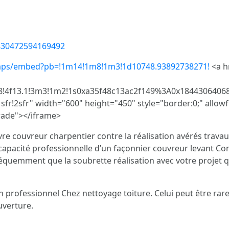
830472594169492
aps/embed?pb=!1m14!1m8!1m3!1d10748.93892738271!
<a h
768!4f13.1!3m3!1m2!1s0xa35f48c13ac2f149%3A0x18443064
fr!2sfr" width="600" height="450" style="border:0;" allowf
rade"></iframe>
 couvreur charpentier contre la réalisation avérés travau
capacité professionnelle d’un façonnier couvreur levant Co
uemment que la soubrette réalisation avec votre projet que
rofessionnel Chez nettoyage toiture. Celui peut être rare p
uverture.