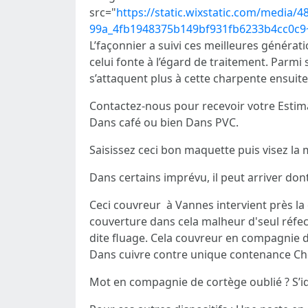
src="
https://static.wixstatic.com/media
99a_4fb1948375b149bf931fb6233b4cc0c
L’façonnier a suivi ces meilleures générat
celui fonte à l’égard de traitement. Parmi s
s’attaquent plus à cette charpente ensuite d
Contactez-nous pour recevoir votre Esti
Dans café ou bien Dans PVC.
Saisissez ceci bon maquette puis visez la
Dans certains imprévu, il peut arriver do
Ceci couvreur à Vannes intervient près la
couverture dans cela malheur d'seul réfec
dite fluage. Cela couvreur en compagnie 
Dans cuivre contre unique contenance Chez
Mot en compagnie de cortège oublié ? S’i