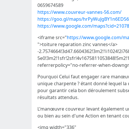
0659674589
https://www.couvreur-vannes-56.com/
https://goo.gl/maps/hrPyWuJgBY1n6ED56
https://www.google.com/maps?cid=2107
<iframe src="
https://www.google.com/m
">toiture reparation zinc vannes</a>
-2.7574664!3d47.6604362!3m2!1i1024!2i
5e0!3m2!1sfr!2sfr!4v1675811053848!5m2!1s
referrerpolicy="no-referrer-when-downg
Pourquoi Celui faut engager rare manœuvre
unique charpente ? étant donné lequel la 
pour garantir cela bon déroulement subséq
résultats attendus.
L’manœuvre couvreur levant également un p
ou bien au sein d'une Action en tenant co
<img width="336"