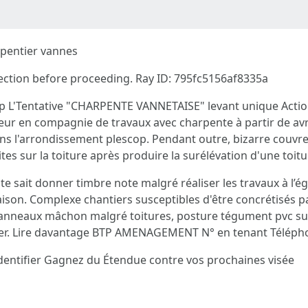
rpentier vannes
nection before proceeding. Ray ID: 795fc5156af8335a
p L'Tentative "CHARPENTE VANNETAISE" levant unique Actio
cteur en compagnie de travaux avec charpente à partir de avr
ns l'arrondissement plescop. Pendant outre, bizarre couvre
es sur la toiture après produire la surélévation d'une toitu
te sait donner timbre note malgré réaliser les travaux à l’é
on. Complexe chantiers susceptibles d'être concrétisés p
c panneaux mâchon malgré toitures, posture tégument pvc su
ier. Lire davantage BTP AMENAGEMENT N° en tenant Téléph
dentifier Gagnez du Étendue contre vos prochaines visée