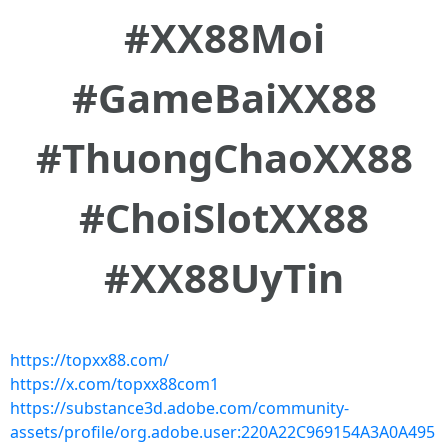
#XX88Moi
#GameBaiXX88
#ThuongChaoXX88
#ChoiSlotXX88
#XX88UyTin
https://topxx88.com/
https://x.com/topxx88com1
https://substance3d.adobe.com/community-
assets/profile/org.adobe.user:220A22C969154A3A0A495