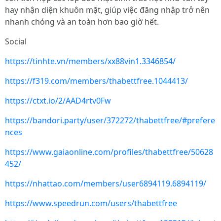
hay nhận diện khuôn mặt, giúp việc đăng nhập trở nên
nhanh chóng và an toàn hơn bao giờ hết.
Social
https://tinhte.vn/members/xx88vin1.3346854/
https://f319.com/members/thabettfree.1044413/
https://ctxt.io/2/AAD4rtv0Fw
https://bandori.party/user/372272/thabettfree/#prefere
nces
https://www.gaiaonline.com/profiles/thabettfree/50628
452/
https://nhattao.com/members/user6894119.6894119/
https://www.speedrun.com/users/thabettfree