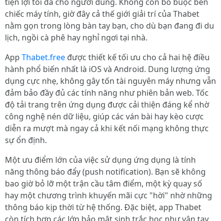
tiện lợi tối đa cho người dùng. Không còn bó buộc bên
chiếc máy tính, giờ đây cả thế giới giải trí của Thabet
nằm gọn trong lòng bàn tay bạn, cho dù bạn đang đi du
lịch, ngồi cà phê hay nghỉ ngơi tại nhà.
App
Thabet.free
được thiết kế tối ưu cho cả hai hệ điều
hành phổ biến nhất là iOS và Android. Dung lượng ứng
dụng cực nhẹ, không gây tốn tài nguyên máy nhưng vẫn
đảm bảo đầy đủ các tính năng như phiên bản web. Tốc
độ tải trang trên ứng dụng được cải thiện đáng kể nhờ
công nghệ nén dữ liệu, giúp các ván bài hay kèo cược
diễn ra mượt mà ngay cả khi kết nối mạng không thực
sự ổn định.
Một ưu điểm lớn của việc sử dụng ứng dụng là tính
năng thông báo đẩy (push notification). Bạn sẽ không
bao giờ bỏ lỡ một trận cầu tâm điểm, một kỳ quay số
hay một chương trình khuyến mãi cực "hời" nhờ những
thông báo kịp thời từ hệ thống. Đặc biệt, app Thabet
còn tích hợp các lớp bảo mật sinh trắc học như vân tay