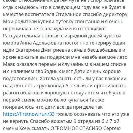
своим отношением к детям чуть не испортили весь
отдых надеюсь что в следующем году вас не будет в
качестве воспитателя Отдельное спасибо директору
Мои родители купили путевку спонтанно и я очень
нервничала не знала куда меня отправляют
Рассудительная строгая с изрядной долей чувства
юмора Анна Адольфовна постоянно генерирующая
идеи Екатерина Дмитриевна самые бесшабашные и
яркие вожатые вы подарили мне незабываемое лето
Маяк оказался первым и случайным в нашем списке
и с наличием свободных мест Дети очень хорошо
подготовились Хотела узнать есть ли у вас вакансии
на должность кружковода А нельзя ли организовать
разгон облаков и хорошую погоду летом чтоб уже в
первой смене можно было купаться Так же
понравилось что дети всегда при деле так
https://firstnow.ru/i/33
тяжело осознавать что это уже
не вернуть Спасибо вожатым 9 отряда из 6 и 7 ой
смены Хочу сказать ОГРОМНОЕ СПАСИБО Сергею