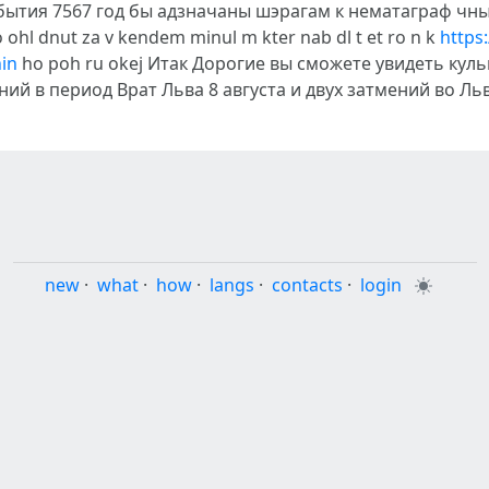
бытия 7567 год бы адзначаны шэрагам к нематаграф чных
no ohl dnut za v kendem minul m kter nab dl t et ro n k
https
in
ho poh ru okej Итак Дорогие вы сможете увидеть кул
й в период Врат Льва 8 августа и двух затмений во Льве 
new
·
what
·
how
·
langs
·
contacts
·
login