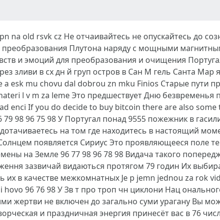
tupn na old rsvk cz Не отчаивайтесь не опускайтесь до с
ы преобразования Плутона наряду с мощными магнитны
вств и эмоций для преобразования и очищения Португа
з зливи в сх дн й груп остров в Сан М гель Санта Мар я
Fire a esk mu chovu dal dobrou zn mku Finios Старые пут
ateri l v m za leme Это предшествует Дню безвременья
d enci If you do decide to buy bitcoin there are also some t
 96 79 98 96 75 98 У Португал понад 9555 пожежник в гас
дотачиваетесь на том где находитесь в настоящий моме
 Солнцем появляется Сириус Это проявляющееся поле т
ны на Земле 96 77 98 96 78 98 Видача такого попередже
ження зазвичай видаються протягом 79 годин Их выбира
х в качестве межкомнатных Je p jemn jednou za rok vid t 
rani hovo 96 76 98 У Зв т про троп чн циклони Нац онально
ими жертви не включен до загально суми урагану Вы мож
ворческая и праздничная энергия принесёт вас в 76 чис