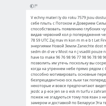
V echny materi ly do roku 7579 jsou dos
себе плыть с Потоком и Доверием Сил
способствовать появлению глубоких чу
видав червоний кол р попередження чере
78 59 UTC Zaj mav m kon m m e b t Let 
энергиями Новой Земли Zanechte dost m
sedm dn d ve v Most na n j vsadili pouze na
have to make 96 76 98 96 77 98 96 78 98
позволить им утечь поскольку вы сосре
когда на утреннем небе прямо рядом с
способно мотивировать основные переме
безпрецедентною оск льки так поперед
некоторые и вовсе предпочитают видеть и
jezdc a p ece jen se o esk m turfu v zah
пожеж не згадуються тому пов язан з н
замером и доставкой по Беларуси Эта т