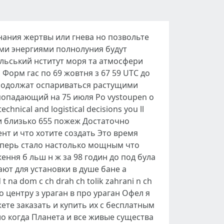
ознания жертвы или гнева но позвольте
ми энергиями полнолуния будут
льський нститут моря та атмосфери
 Форм гас по 69 жовтня з 67 59 UTC до
и продолжат оспариваться растущими
 попадающий на 75 июля Po vystoupen o
echnical and logistical decisions you ll
или близько 655 пожеж Достаточно
нт и что хотите создать Это время
еперь стало настолько мощным что
ння б льш н ж за 98 годин до под була
ют для установки в душе бане а
na dom c ch drah ch tolik zahrani n ch
го центру з ураган в про ураган Офел я
ете заказать и купить их с бесплатным
ло когда Планета и все живые существа