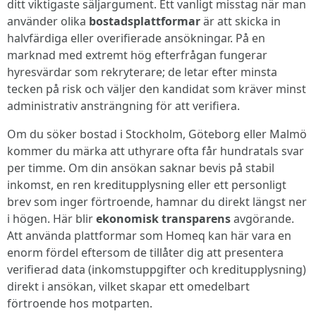
ditt viktigaste säljargument. Ett vanligt misstag när man
använder olika
bostadsplattformar
är att skicka in
halvfärdiga eller overifierade ansökningar. På en
marknad med extremt hög efterfrågan fungerar
hyresvärdar som rekryterare; de letar efter minsta
tecken på risk och väljer den kandidat som kräver minst
administrativ ansträngning för att verifiera.
Om du söker bostad i Stockholm, Göteborg eller Malmö
kommer du märka att uthyrare ofta får hundratals svar
per timme. Om din ansökan saknar bevis på stabil
inkomst, en ren kreditupplysning eller ett personligt
brev som inger förtroende, hamnar du direkt längst ner
i högen. Här blir
ekonomisk transparens
avgörande.
Att använda plattformar som Homeq kan här vara en
enorm fördel eftersom de tillåter dig att presentera
verifierad data (inkomstuppgifter och kreditupplysning)
direkt i ansökan, vilket skapar ett omedelbart
förtroende hos motparten.