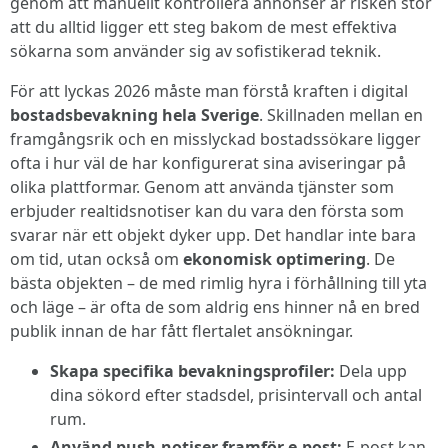
genom att manuellt kontrollera annonser är risken stor
att du alltid ligger ett steg bakom de mest effektiva
sökarna som använder sig av sofistikerad teknik.
För att lyckas 2026 måste man förstå kraften i digital
bostadsbevakning hela Sverige
. Skillnaden mellan en
framgångsrik och en misslyckad bostadssökare ligger
ofta i hur väl de har konfigurerat sina aviseringar på
olika plattformar. Genom att använda tjänster som
erbjuder realtidsnotiser kan du vara den första som
svarar när ett objekt dyker upp. Det handlar inte bara
om tid, utan också om
ekonomisk optimering
. De
bästa objekten – de med rimlig hyra i förhållning till yta
och läge – är ofta de som aldrig ens hinner nå en bred
publik innan de har fått flertalet ansökningar.
Skapa specifika bevakningsprofiler:
Dela upp
dina sökord efter stadsdel, prisintervall och antal
rum.
Använd push-notiser framför e-post:
E-post kan