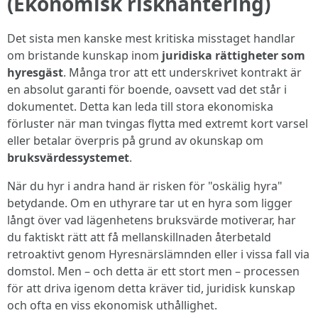
(Ekonomisk riskhantering)
Det sista men kanske mest kritiska misstaget handlar
om bristande kunskap inom
juridiska rättigheter som
hyresgäst
. Många tror att ett underskrivet kontrakt är
en absolut garanti för boende, oavsett vad det står i
dokumentet. Detta kan leda till stora ekonomiska
förluster när man tvingas flytta med extremt kort varsel
eller betalar överpris på grund av okunskap om
bruksvärdessystemet
.
När du hyr i andra hand är risken för "oskälig hyra"
betydande. Om en uthyrare tar ut en hyra som ligger
långt över vad lägenhetens bruksvärde motiverar, har
du faktiskt rätt att få mellanskillnaden återbetald
retroaktivt genom Hyresnärslämnden eller i vissa fall via
domstol. Men – och detta är ett stort men – processen
för att driva igenom detta kräver tid, juridisk kunskap
och ofta en viss ekonomisk uthållighet.