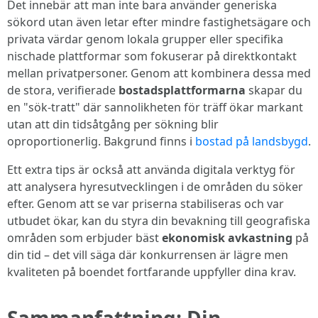
Det innebär att man inte bara använder generiska
sökord utan även letar efter mindre fastighetsägare och
privata värdar genom lokala grupper eller specifika
nischade plattformar som fokuserar på direktkontakt
mellan privatpersoner. Genom att kombinera dessa med
de stora, verifierade
bostadsplattformarna
skapar du
en "sök-tratt" där sannolikheten för träff ökar markant
utan att din tidsåtgång per sökning blir
oproportionerlig. Bakgrund finns i
bostad på landsbygd
.
Ett extra tips är också att använda digitala verktyg för
att analysera hyresutvecklingen i de områden du söker
efter. Genom att se var priserna stabiliseras och var
utbudet ökar, kan du styra din bevakning till geografiska
områden som erbjuder bäst
ekonomisk avkastning
på
din tid – det vill säga där konkurrensen är lägre men
kvaliteten på boendet fortfarande uppfyller dina krav.