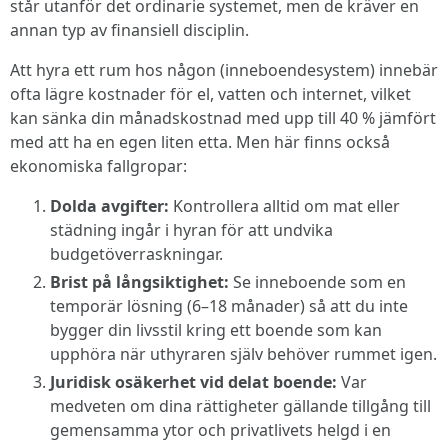
står utanför det ordinarie systemet, men de kräver en
annan typ av finansiell disciplin.
Att hyra ett rum hos någon (inneboendesystem) innebär
ofta lägre kostnader för el, vatten och internet, vilket
kan sänka din månadskostnad med upp till 40 % jämfört
med att ha en egen liten etta. Men här finns också
ekonomiska fallgropar:
Dolda avgifter:
Kontrollera alltid om mat eller
städning ingår i hyran för att undvika
budgetöverraskningar.
Brist på långsiktighet:
Se inneboende som en
temporär lösning (6–18 månader) så att du inte
bygger din livsstil kring ett boende som kan
upphöra när uthyraren själv behöver rummet igen.
Juridisk osäkerhet vid delat boende:
Var
medveten om dina rättigheter gällande tillgång till
gemensamma ytor och privatlivets helgd i en