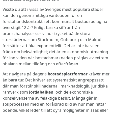
Visste du att i vissa av Sveriges mest populära städer
kan den genomsnittliga väntetiden för en
förstahandskontrakt i ett kommunalt bostadsbolag ha
överstigit 12 år? Enligt färska siffror från
branschanalyser ser vi hur trycket på de stora
storstäderna som Stockholm, Göteborg och Malmö
fortsätter att öka exponentiellt. Det är inte bara en
fråga om bekvämlighet; det är en ekonomisk utmaning
för individen när bostadsmarknaden präglas av extrem
obalans mellan tillgång och efterfrågan.
Att navigera på dagens
bostadsplattformar
kräver mer
än bara tur. Det kräver ett systematiskt angreppssätt
där man förstår skillnaderna i marknadslogik, juridiska
ramverk som
Jordabalken
, och de ekonomiska
konsekvenserna av felaktiga beslut. Många går in i
sökprocessen med en föråldrad bild av hur man hittar
boende, vilket leder till att dyra möjligheter missas eller