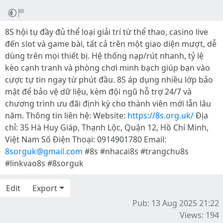
8S hội tụ đầy đủ thể loại giải trí từ thể thao, casino live
đến slot và game bài, tất cả trên một giao diện mượt, dễ
dùng trên mọi thiết bị. Hệ thống nạp/rút nhanh, tỷ lệ
kèo cạnh tranh và phòng chơi minh bạch giúp bạn vào
cược tự tin ngay từ phút đầu. 8S áp dụng nhiều lớp bảo
mật để bảo vệ dữ liệu, kèm đội ngũ hỗ trợ 24/7 và
chương trình ưu đãi định kỳ cho thành viên mới lẫn lâu
năm. Thông tin liên hệ: Website:
https://8s.org.uk/
Địa
chỉ: 35 Hà Huy Giáp, Thạnh Lộc, Quận 12, Hồ Chí Minh,
Việt Nam Số Điện Thoại: 0914901780 Email:
8sorguk@gmail.com
#8s #nhacai8s #trangchu8s
#linkvao8s #8sorguk
Edit
Export
Pub: 13 Aug 2025 21:22
Views: 194