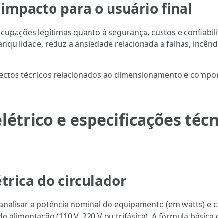
 impacto para o usuário final
cupações legítimas quanto à segurança, custos e confiabili
quilidade, reduz a ansiedade relacionada a falhas, incêndi
ctos técnicos relacionados ao dimensionamento e componen
trico e especificações técn
trica do circulador
alisar a potência nominal do equipamento (em watts) e cal
limentação (110 V, 220 V ou trifásica). A fórmula básica é I