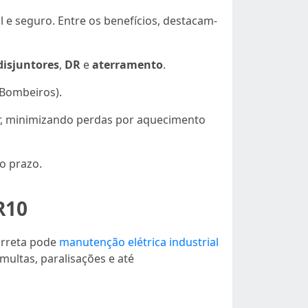
l e seguro. Entre os benefícios, destacam-
disjuntores
,
DR
e
aterramento
.
 Bombeiros).
dor, minimizando perdas por aquecimento
o prazo.
R10
correta pode
manutenção elétrica industrial
multas, paralisações e até