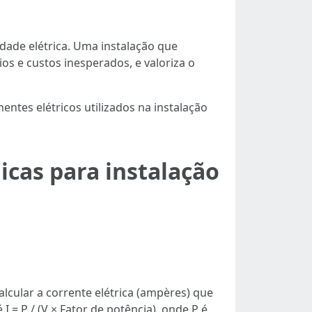
dade elétrica. Uma instalação que
os e custos inesperados, e valoriza o
tes elétricos utilizados na instalação
icas para instalação
cular a corrente elétrica (ampères) que
 = P / (V × Fator de potência), onde P é