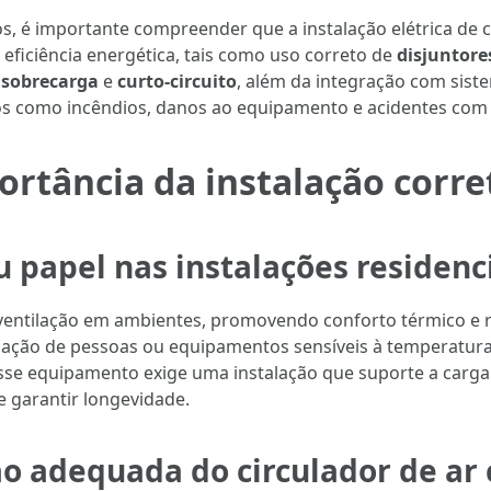
s, é importante compreender que a instalação elétrica de c
 eficiência energética, tais como uso correto de
disjuntore
a
sobrecarga
e
curto-circuito
, além da integração com sis
iscos como incêndios, danos ao equipamento e acidentes com
tância da instalação corret
u papel nas instalações residenc
a ventilação em ambientes, promovendo conforto térmico e 
lação de pessoas ou equipamentos sensíveis à temperatura,
 esse equipamento exige uma instalação que suporte a carga e
e garantir longevidade.
ção adequada do circulador de a