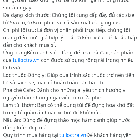
càng, đảm bảo không rơi bã trà khi ngâm trong nước
sôi lâu ngày.
Đa dạng kích thước: Chúng tôi cung cấp đầy đủ các size
từ 5x7cm, 6x8cm phục vụ cả sản xuất công nghiệp.
Chi phí tối ưu: Là đơn vị phân phối trực tiếp, chúng tôi
mang đến mức giá hợp lý nhất đi kèm với chiết khấu hấp
dẫn cho khách mua sỉ.
Ứng dụngBên cạnh việc dùng để pha trà đạo, sản phẩm
của
tuiloctra.vn
còn được sử dụng rộng rãi trong nhiều
lĩnh vực:
Lọc thuốc Đông y: Giúp quá trình sắc thuốc trở nên tiện
lợi và sạch sẽ, loại bỏ hoàn toàn cặn bã li ti.
Pha chế Cafe: Dành cho những ai yêu thích hương vị
nguyên bản nhưng ngại việc dọn rửa phin.
Làm túi thơm: Bạn có thể dùng túi để đựng hoa khô đặt
trong tủ quần áo hoặc xe hơi để khử mùi.
Nấu ăn: Dùng để đựng thảo mộc hầm canh giúp nước
dùng luôn đẹp mắt.
Quy trình mua hàng tại
tuiloctra.vn
Để khách hàng yên