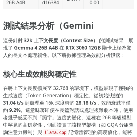
26B-A4B
d16384
0.00
測試結果分析（Gemini
這份針對
32k 上下文長度（Context Size）
的測試結果，展
現了
Gemma 4 26B A4B
在
RTX 3060 12GB
顯卡上極為驚
人的長文本處理韌性。以下將數據整理為效能分析段落：
核心生成效能與穩定性
在將上下文長度擴展至 32,768 的環境下，模型展現了極強的
生成速度（Token Generation）穩定性。從初始狀態的
31.04 t/s
到處理至 16k 深度時的
28.18 t/s
，效能衰減率僅
約
9.2%
。這意味著即便在長篇對話或處理複雜劇本時，使用
者幾乎感受不到「蹦字」速度的變化。這種在 26B 等級模型
中罕見的高穩定性，側面證實了該模型架構（如 GQA 分組查
詢注意力機制）與
記憶體管理的高度優化，能將
llama.cpp