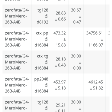
zerofata/G4-
tg128
30.67
28.83
MeroMero-
@
±
± 0.66
26B-A4B
d8192
0.47
zerofata/G4-
ctx_pp
473.32
34756.61
3
MeroMero-
@
±
±
26B-A4B
d16384
15.88
1166.07
zerofata/G4-
ctx_tg
30.00
28.18
MeroMero-
@
±
± 0.48
26B-A4B
d16384
0.00
zerofata/G4-
pp2048
453.97
4612.45
MeroMero-
@
± 5.18
± 51.82
26B-A4B
d16384
zerofata/G4-
tg128
30.00
29.21
MeroMero-
@
±
± 0.11