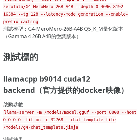
zerofata/G4-MeroMero-26B-A4B --depth 0 4096 8192
16384 --tg 128 --latency-mode generation --enable-
prefix-caching
測試模型：G4-MeroMero-26B-A4B Q5_K_M量化版本
（Gamma 4 26B A4B的微調版本）
測試標的
llamacpp b9014 cuda12
backend（官方提供的docker映像）
啟動參數
llama-server -m /models/model.gguf --port 8000 --host
0.0.0.0 -fit on -c 32768 --chat-template-file
/models/g4-chat_template.jinja
測試結果