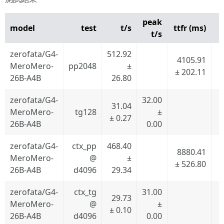
peak
model
test
t/s
ttfr (ms)
t/s
zerofata/G4-
512.92
4105.91
MeroMero-
pp2048
±
± 202.11
±
26B-A4B
26.80
zerofata/G4-
32.00
31.04
MeroMero-
tg128
±
± 0.27
26B-A4B
0.00
zerofata/G4-
ctx_pp
468.40
8880.41
MeroMero-
@
±
± 526.80
±
26B-A4B
d4096
29.34
zerofata/G4-
ctx_tg
31.00
29.73
MeroMero-
@
±
± 0.10
26B-A4B
d4096
0.00