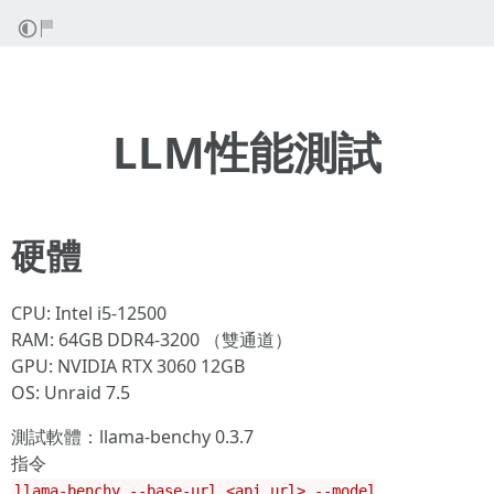
LLM性能測試
硬體
CPU: Intel i5-12500
RAM: 64GB DDR4-3200 （雙通道）
GPU: NVIDIA RTX 3060 12GB
OS: Unraid 7.5
測試軟體：llama-benchy 0.3.7
指令
llama-benchy --base-url <api url> --model