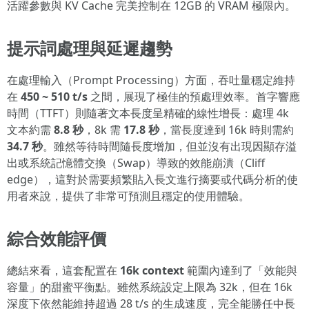
活躍參數與 KV Cache 完美控制在 12GB 的 VRAM 極限內。
提示詞處理與延遲趨勢
在處理輸入（Prompt Processing）方面，吞吐量穩定維持
在
450 ~ 510 t/s
之間，展現了極佳的預處理效率。首字響應
時間（TTFT）則隨著文本長度呈精確的線性增長：處理 4k
文本約需
8.8 秒
，8k 需
17.8 秒
，當長度達到 16k 時則需約
34.7 秒
。雖然等待時間隨長度增加，但並沒有出現因顯存溢
出或系統記憶體交換（Swap）導致的效能崩潰（Cliff
edge），這對於需要頻繁貼入長文進行摘要或代碼分析的使
用者來說，提供了非常可預測且穩定的使用體驗。
綜合效能評價
總結來看，這套配置在
16k context
範圍內達到了「效能與
容量」的甜蜜平衡點。雖然系統設定上限為 32k，但在 16k
深度下依然能維持超過 28 t/s 的生成速度，完全能勝任中長