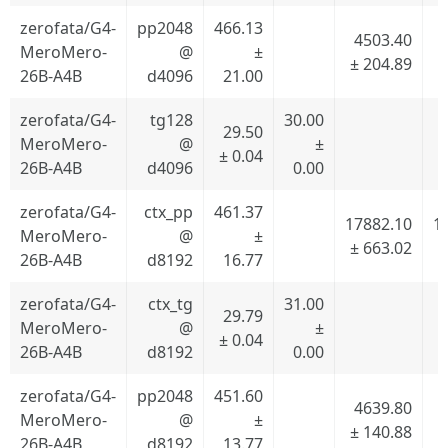
zerofata/G4-
pp2048
466.13
4503.40
MeroMero-
@
±
± 204.89
±
26B-A4B
d4096
21.00
zerofata/G4-
tg128
30.00
29.50
MeroMero-
@
±
± 0.04
26B-A4B
d4096
0.00
zerofata/G4-
ctx_pp
461.37
17882.10
1
MeroMero-
@
±
± 663.02
±
26B-A4B
d8192
16.77
zerofata/G4-
ctx_tg
31.00
29.79
MeroMero-
@
±
± 0.04
26B-A4B
d8192
0.00
zerofata/G4-
pp2048
451.60
4639.80
MeroMero-
@
±
± 140.88
±
26B-A4B
d8192
13.77