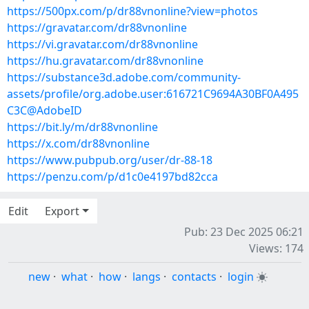
https://500px.com/p/dr88vnonline?view=photos
https://gravatar.com/dr88vnonline
https://vi.gravatar.com/dr88vnonline
https://hu.gravatar.com/dr88vnonline
https://substance3d.adobe.com/community-
assets/profile/org.adobe.user:616721C9694A30BF0A495
C3C@AdobeID
https://bit.ly/m/dr88vnonline
https://x.com/dr88vnonline
https://www.pubpub.org/user/dr-88-18
https://penzu.com/p/d1c0e4197bd82cca
Edit
Export
Pub: 23 Dec 2025 06:21
Views: 174
new
·
what
·
how
·
langs
·
contacts
·
login