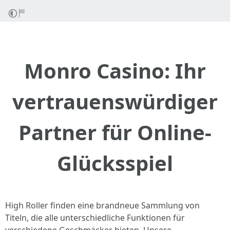
Monro Casino: Ihr
vertrauenswürdiger
Partner für Online-
Glücksspiel
High Roller finden eine brandneue Sammlung von
Titeln, die alle unterschiedliche Funktionen für