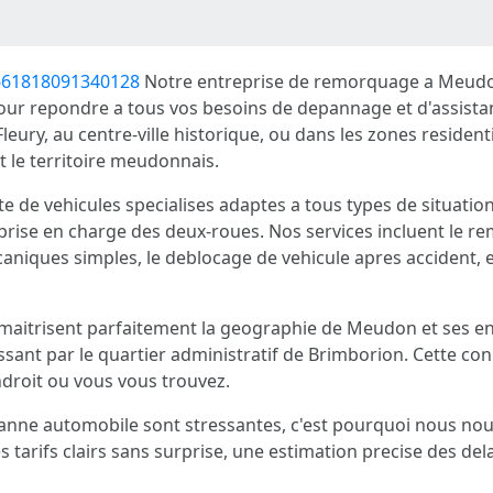
661818091340128
Notre entreprise de remorquage a Meudo
 pour repondre a tous vos besoins de depannage et d'assist
Fleury, au centre-ville historique, ou dans les zones resident
 le territoire meudonnais.
te de vehicules specialises adaptes a tous types de situati
prise en charge des deux-roues. Nos services incluent le re
niques simples, le deblocage de vehicule apres accident, 
maitrisent parfaitement la geographie de Meudon et ses env
ant par le quartier administratif de Brimborion. Cette con
endroit ou vous vous trouvez.
nne automobile sont stressantes, c'est pourquoi nous nous
 tarifs clairs sans surprise, une estimation precise des dela