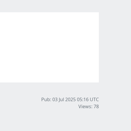
Pub: 03 Jul 2025 05:16
UTC
Views: 78