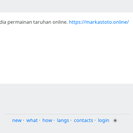
dia permainan taruhan online.
https://markastoto.online/
new
·
what
·
how
·
langs
·
contacts
·
login