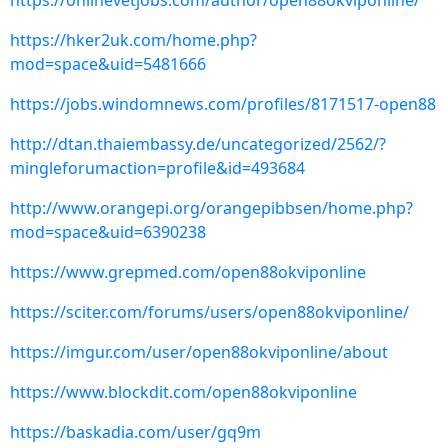
https://onlinevetjobs.com/author/open88okviponline/
https://hker2uk.com/home.php?
mod=space&uid=5481666
https://jobs.windomnews.com/profiles/8171517-open88
http://dtan.thaiembassy.de/uncategorized/2562/?
mingleforumaction=profile&id=493684
http://www.orangepi.org/orangepibbsen/home.php?
mod=space&uid=6390238
https://www.grepmed.com/open88okviponline
https://sciter.com/forums/users/open88okviponline/
https://imgur.com/user/open88okviponline/about
https://www.blockdit.com/open88okviponline
https://baskadia.com/user/gq9m