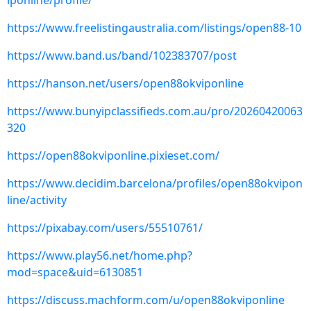
iponline/profile/
https://www.freelistingaustralia.com/listings/open88-10
https://www.band.us/band/102383707/post
https://hanson.net/users/open88okviponline
https://www.bunyipclassifieds.com.au/pro/20260420063
320
https://open88okviponline.pixieset.com/
https://www.decidim.barcelona/profiles/open88okvipon
line/activity
https://pixabay.com/users/55510761/
https://www.play56.net/home.php?
mod=space&uid=6130851
https://discuss.machform.com/u/open88okviponline