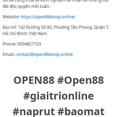
tôi để cùng chia sẻ kinh nghiệm và nhận về những ưu
đãi độc quyền mỗi tuần.
Website:
https://open88okvip.online/
Địa chỉ: 142 Đường Số 82, Phường Tân Phong, Quận 7,
Hồ Chí Minh, Việt Nam
Phone: 0934827103
Email:
contact@open88okvip.online
OPEN88 #Open88
#giaitrionline
#naprut #baomat