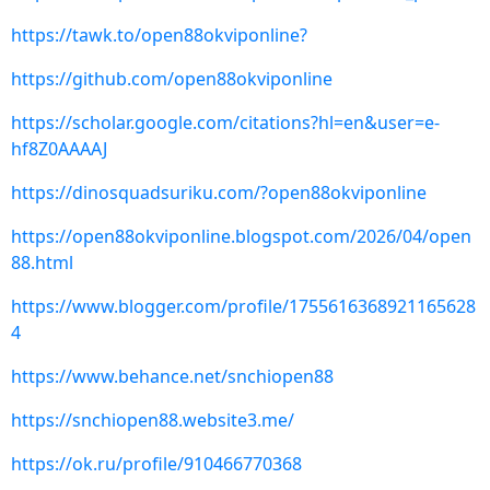
https://tawk.to/open88okviponline?
https://github.com/open88okviponline
https://scholar.google.com/citations?hl=en&user=e-
hf8Z0AAAAJ
https://dinosquadsuriku.com/?open88okviponline
https://open88okviponline.blogspot.com/2026/04/open
88.html
https://www.blogger.com/profile/1755616368921165628
4
https://www.behance.net/snchiopen88
https://snchiopen88.website3.me/
https://ok.ru/profile/910466770368