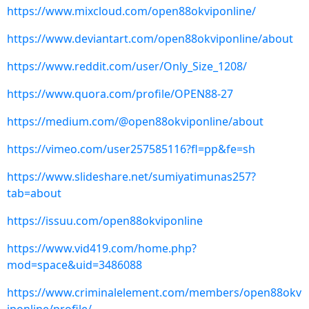
https://www.mixcloud.com/open88okviponline/
https://www.deviantart.com/open88okviponline/about
https://www.reddit.com/user/Only_Size_1208/
https://www.quora.com/profile/OPEN88-27
https://medium.com/@open88okviponline/about
https://vimeo.com/user257585116?fl=pp&fe=sh
https://www.slideshare.net/sumiyatimunas257?
tab=about
https://issuu.com/open88okviponline
https://www.vid419.com/home.php?
mod=space&uid=3486088
https://www.criminalelement.com/members/open88okv