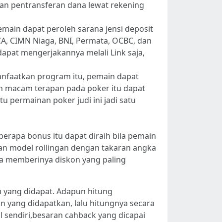
kan pentransferan dana lewat rekening
pemain dapat peroleh sarana jensi deposit
CA, CIMN Niaga, BNI, Permata, OCBC, dan
 dapat mengerjakannya melali Link saja,
nfaatkan program itu, pemain dapat
an macam terapan pada poker itu dapat
u permainan poker judi ini jadi satu
berapa bonus itu dapat diraih bila pemain
gan model rollingan dengan takaran angka
ada memberinya diskon yang paling
u yang didapat. Adapun hitung
 yang didapatkan, lalu hitungnya secara
l sendiri,besaran cahback yang dicapai