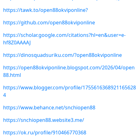
https://tawk.to/open88okviponline?
https://github.com/open88okviponline
https://scholar.google.com/citations?hl=en&user=e-
hf8Z0AAAAJ
https://dinosquadsuriku.com/?open88okviponline
https://open88okviponline.blogspot.com/2026/04/open
88.html
https://www.blogger.com/profile/1755616368921165628
4
https://www.behance.net/snchiopen88
https://snchiopen88.website3.me/
https://ok.ru/profile/910466770368