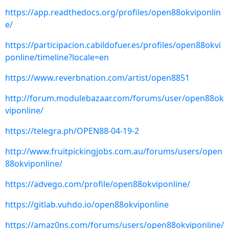
https://app.readthedocs.org/profiles/open88okviponlin
e/
https://participacion.cabildofuer.es/profiles/open88okvi
ponline/timeline?locale=en
https://www.reverbnation.com/artist/open8851
http://forum.modulebazaar.com/forums/user/open88ok
viponline/
https://telegra.ph/OPEN88-04-19-2
http://www.fruitpickingjobs.com.au/forums/users/open
88okviponline/
https://advego.com/profile/open88okviponline/
https://gitlab.vuhdo.io/open88okviponline
https://amaz0ns.com/forums/users/open88okviponline/