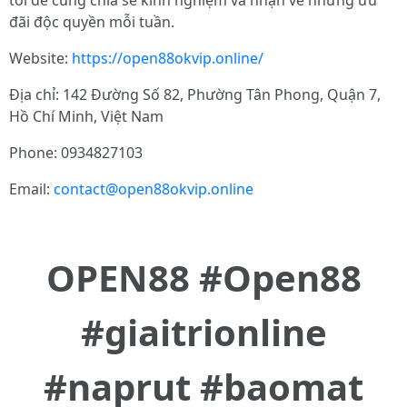
tôi để cùng chia sẻ kinh nghiệm và nhận về những ưu
đãi độc quyền mỗi tuần.
Website:
https://open88okvip.online/
Địa chỉ: 142 Đường Số 82, Phường Tân Phong, Quận 7,
Hồ Chí Minh, Việt Nam
Phone: 0934827103
Email:
contact@open88okvip.online
OPEN88 #Open88
#giaitrionline
#naprut #baomat