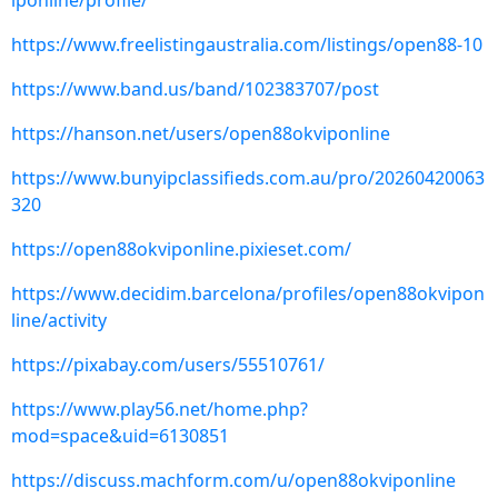
iponline/profile/
https://www.freelistingaustralia.com/listings/open88-10
https://www.band.us/band/102383707/post
https://hanson.net/users/open88okviponline
https://www.bunyipclassifieds.com.au/pro/20260420063
320
https://open88okviponline.pixieset.com/
https://www.decidim.barcelona/profiles/open88okvipon
line/activity
https://pixabay.com/users/55510761/
https://www.play56.net/home.php?
mod=space&uid=6130851
https://discuss.machform.com/u/open88okviponline