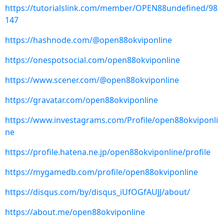
https://tutorialslink.com/member/OPEN88undefined/98
147
https://hashnode.com/@open88okviponline
https://onespotsocial.com/open88okviponline
https://www.scener.com/@open88okviponline
https://gravatar.com/open88okviponline
https://www.investagrams.com/Profile/open88okviponli
ne
https://profile.hatena.ne.jp/open88okviponline/profile
https://mygamedb.com/profile/open88okviponline
https://disqus.com/by/disqus_iUfOGfAUJJ/about/
https://about.me/open88okviponline